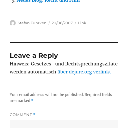
Neues Blog: Recht und Film
Author
Posted
Categories
Stefan Fuhrken
20/06/2007
Link
on
Leave a Reply
Hinweis: Gesetzes- und Rechtsprechungszitate
werden automatisch
über dejure.org verlinkt
Your email address will not be published.
Required fields
are marked
*
COMMENT
*