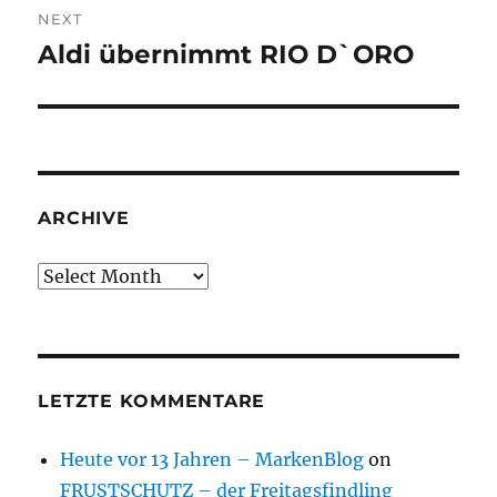
NEXT
Aldi übernimmt RIO D`ORO
Next
post:
ARCHIVE
Archive
LETZTE KOMMENTARE
Heute vor 13 Jahren – MarkenBlog
on
FRUSTSCHUTZ – der Freitagsfindling