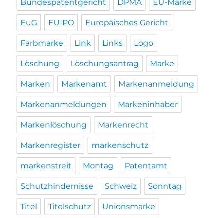
Bundespatentgericht
DPMA
EU-Marke
EuG
EUIPO
Europäisches Gericht
Farbmarke
Link
Links
Logo
Löschung
Löschungsantrag
Marke
Marken
Markenamt
Markenanmeldung
Markenanmeldungen
Markeninhaber
Markenlöschung
Markenrecht
Markenregister
markenschutz
markenstreit
Montag
Patentamt
Schutzhindernisse
Schweiz
Sonntag
Titel
Titelschutz
Unionsmarke