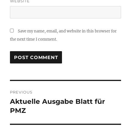
WEBSITE
Save my name, email, and website in this browser for
the next time I comment.
Post
PREVIOUS
navigation
Aktuelle Ausgabe Blatt für
Previous
post:
PMZ