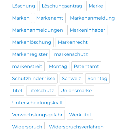
Löschung
Löschungsantrag
Marke
Marken
Markenamt
Markenanmeldung
Markenanmeldungen
Markeninhaber
Markenlöschung
Markenrecht
Markenregister
markenschutz
markenstreit
Montag
Patentamt
Schutzhindernisse
Schweiz
Sonntag
Titel
Titelschutz
Unionsmarke
Unterscheidungskraft
Verwechslungsgefahr
Werktitel
Widerspruch
Widerspruchsverfahren