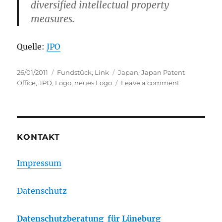
diversified intellectual property
measures.
Quelle:
JPO
Posted
Categories
Tags
26/01/2011
Fundstück
,
Link
Japan
,
Japan Patent
on
on
Office
,
JPO
,
Logo
,
neues Logo
Leave a comment
Japan:
Patentamt
präsentiert
neues
Logo
KONTAKT
Impressum
Datenschutz
Datenschutzberatung für Lüneburg