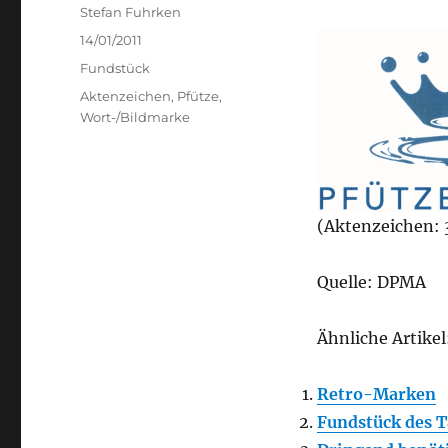
Author
Stefan Fuhrken
Posted
14/01/2011
on
Categories
Fundstück
Tags
Aktenzeichen
,
Pfütze
,
Wort-/Bildmarke
(Aktenzeichen: 
Quelle: DPMA
Ähnliche Artikel
Retro-Marken
Fundstück des T