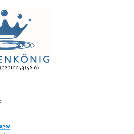
302010053146.0)
:
ages