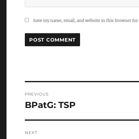
Save my name, email, and website in this browser for
Post
PREVIOUS
navigation
BPatG: TSP
Previous
post:
NEXT