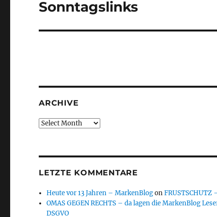
Sonntagslinks
Next
post:
ARCHIVE
Archive
LETZTE KOMMENTARE
Heute vor 13 Jahren – MarkenBlog
on
FRUSTSCHUTZ – d
OMAS GEGEN RECHTS – da lagen die MarkenBlog Leser
DSGVO