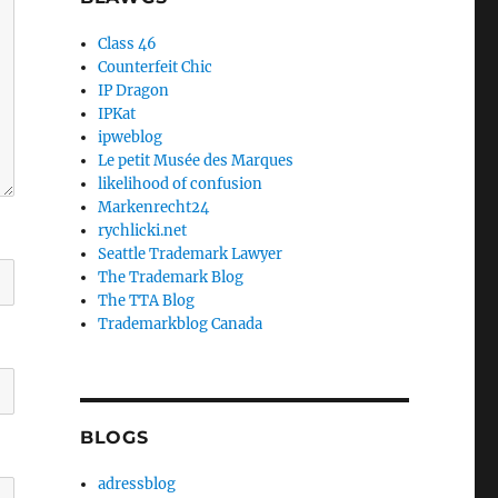
Class 46
Counterfeit Chic
IP Dragon
IPKat
ipweblog
Le petit Musée des Marques
likelihood of confusion
Markenrecht24
rychlicki.net
Seattle Trademark Lawyer
The Trademark Blog
The TTA Blog
Trademarkblog Canada
BLOGS
adressblog