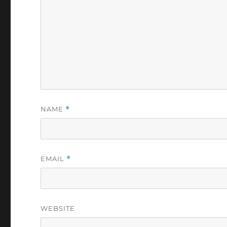
NAME
*
EMAIL
*
WEBSITE