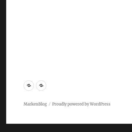
Markenrecherche
Gastbeiträge
MarkenBlog
Proudly powered by WordPress