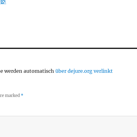
igt
te werden automatisch
über dejure.org verlinkt
 are marked
*