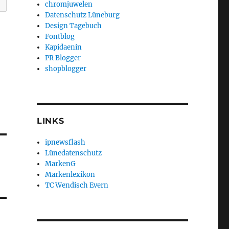
chromjuwelen
Datenschutz Lüneburg
Design Tagebuch
Fontblog
Kapidaenin
PR Blogger
shopblogger
LINKS
ipnewsflash
Lünedatenschutz
MarkenG
Markenlexikon
TC Wendisch Evern