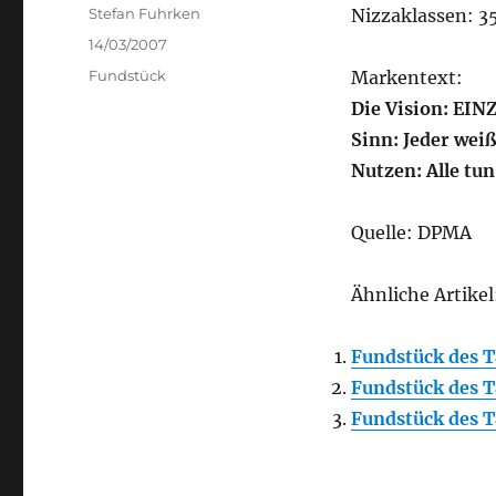
Author
Stefan Fuhrken
Nizzaklassen: 35
Posted
14/03/2007
on
Categories
Fundstück
Markentext:
Die Vision: E
Sinn: Jeder wei
Nutzen: Alle tu
Quelle: DPMA
Ähnliche Artikel
Fundstück des T
Fundstück des T
Fundstück des T