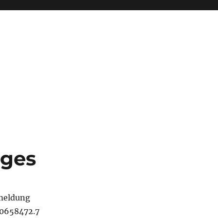
ages
meldung
30658472.7