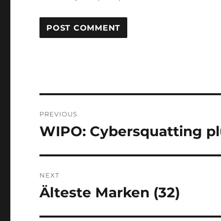
Post
PREVIOUS
navigation
WIPO: Cybersquatting p
Previous
post:
NEXT
Älteste Marken (32)
Next
post: