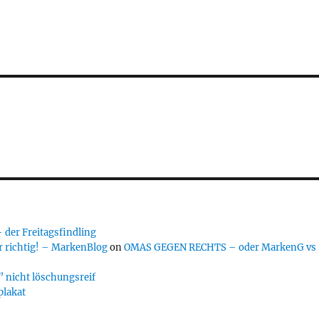
er Freitagsfindling
 richtig! – MarkenBlog
on
OMAS GEGEN RECHTS – oder MarkenG vs
 nicht löschungsreif
plakat