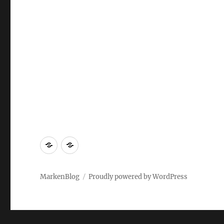
Markenrecherche
Gastbeiträge
MarkenBlog
Proudly powered by WordPress