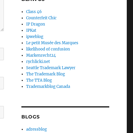
Class 46
Counterfeit Chic
IP Dragon
IPKat
ipweblog
Le petit Musée des Marques
likelihood of confusion
Markenrecht24
rychlicki.net
Seattle Trademark Lawyer
The Trademark Blog
The TTA Blog
Trademarkblog Canada
BLOGS
adressblog