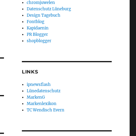
chromjuwelen
Datenschutz Lüneburg
Design Tagebuch
Fontblog
Kapidaenin
PR Blogger
shopblogger
LINKS
ipnewsflash
Lünedatenschutz
MarkenG
Markenlexikon
TC Wendisch Evern