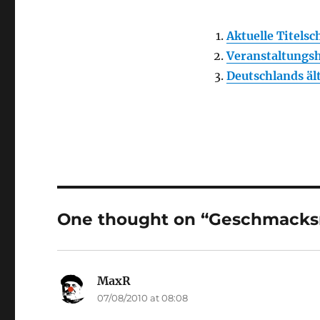
Aktuelle Titels
Veranstaltungs
Deutschlands äl
One thought on “Geschmack
MaxR
says:
07/08/2010 at 08:08