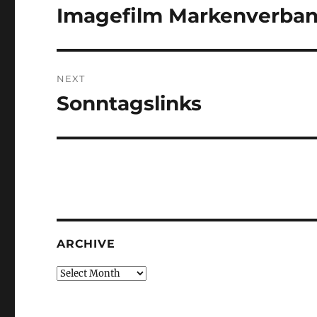
navigation
Imagefilm Markenverba
Previous
post:
NEXT
Sonntagslinks
Next
post:
ARCHIVE
Archive