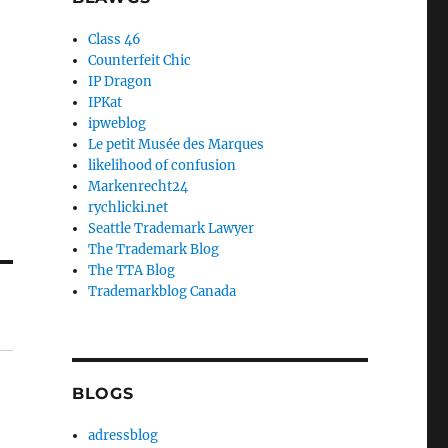
Class 46
Counterfeit Chic
IP Dragon
IPKat
ipweblog
Le petit Musée des Marques
likelihood of confusion
Markenrecht24
rychlicki.net
Seattle Trademark Lawyer
The Trademark Blog
The TTA Blog
Trademarkblog Canada
BLOGS
adressblog