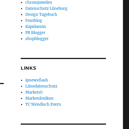
chromjuwelen
Datenschutz Lüneburg
Design Tagebuch
Fontblog
Kapidaenin
PR Blogger
shopblogger
LINKS
ipnewsflash
Lünedatenschutz
MarkenG
Markenlexikon
TC Wendisch Evern