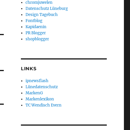
chromjuwelen
Datenschutz Lüneburg
Design Tagebuch
Fontblog
Kapidaenin
PR Blogger
shopblogger
LINKS
ipnewsflash
Lünedatenschutz
MarkenG
Markenlexikon
TC Wendisch Evern