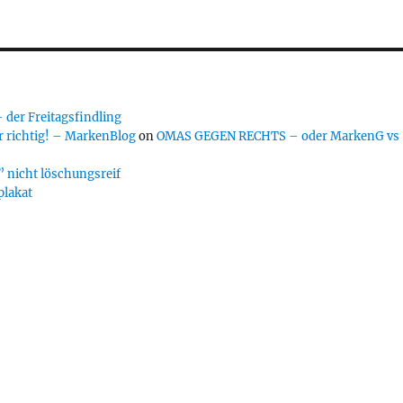
er Freitagsfindling
 richtig! – MarkenBlog
on
OMAS GEGEN RECHTS – oder MarkenG vs
 nicht löschungsreif
plakat