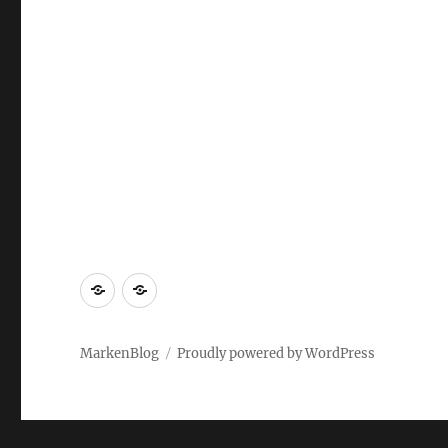
Markenrecherche
Gastbeiträge
MarkenBlog
Proudly powered by WordPress