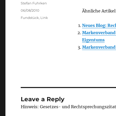
Author
Stefan Fuhrken
Posted
06/08/2010
Ähnliche Artikel
on
Categories
Fundstück
,
Link
Neues Blog: Rec
Markenverband f
Eigentums
Markenverband
Leave a Reply
Hinweis: Gesetzes- und Rechtsprechungszita