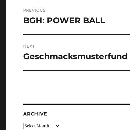
Post
PREVIOUS
navigation
BGH: POWER BALL
Previous
post:
NEXT
Geschmacksmusterfund
Next
post:
ARCHIVE
Archive