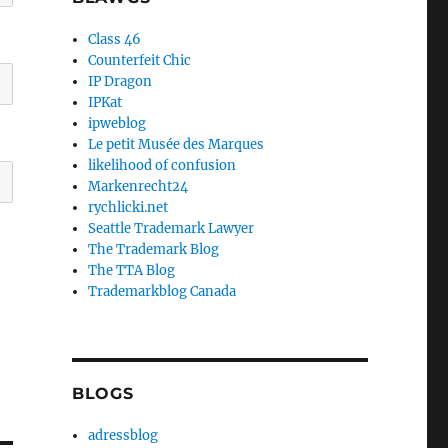
Class 46
Counterfeit Chic
IP Dragon
IPKat
ipweblog
Le petit Musée des Marques
likelihood of confusion
Markenrecht24
rychlicki.net
Seattle Trademark Lawyer
The Trademark Blog
The TTA Blog
Trademarkblog Canada
BLOGS
adressblog