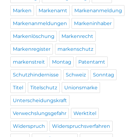
Marken
Markenamt
Markenanmeldung
Markenanmeldungen
Markeninhaber
Markenlöschung
Markenrecht
Markenregister
markenschutz
markenstreit
Montag
Patentamt
Schutzhindernisse
Schweiz
Sonntag
Titel
Titelschutz
Unionsmarke
Unterscheidungskraft
Verwechslungsgefahr
Werktitel
Widerspruch
Widerspruchsverfahren