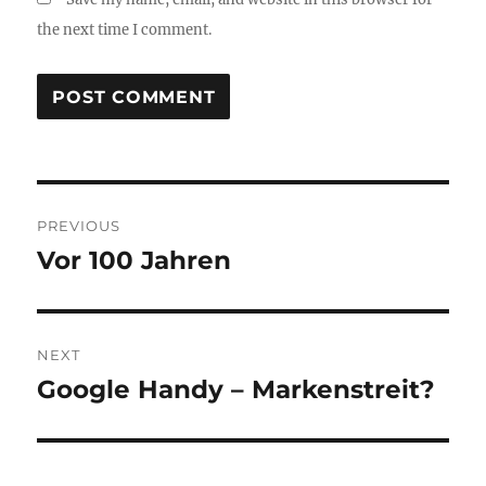
the next time I comment.
Post
PREVIOUS
navigation
Vor 100 Jahren
Previous
post:
NEXT
Google Handy – Markenstreit?
Next
post: