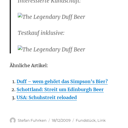
Interessierte Kundschaft:
Testkauf inklusive:
Ähnliche Artikel:
Duff – wem gehört das Simpson’s Bier?
Schottland: Streit um Edinburgh Beer
USA: Schuhstreit reloaded
Author
Posted
Categories
Stefan Fuhrken
18/12/2009
Fundstück
,
Link
on