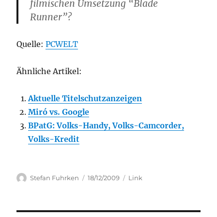
filmischen Umsetzung “Blade
Runner”?
Quelle:
PCWELT
Ähnliche Artikel:
Aktuelle Titelschutzanzeigen
Miró vs. Google
BPatG: Volks-Handy, Volks-Camcorder,
Volks-Kredit
Author
Posted
Categories
Stefan Fuhrken
18/12/2009
Link
on