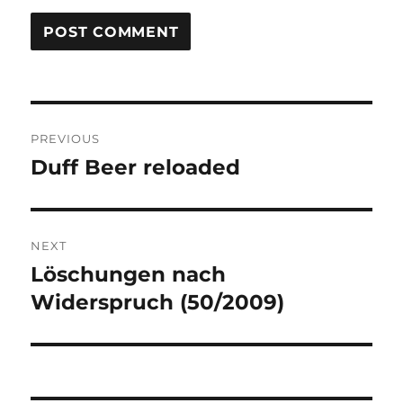
Post
PREVIOUS
navigation
Duff Beer reloaded
Previous
post:
NEXT
Löschungen nach
Next
post:
Widerspruch (50/2009)