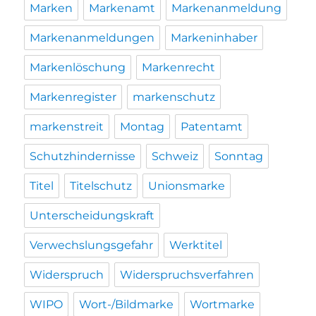
Marken
Markenamt
Markenanmeldung
Markenanmeldungen
Markeninhaber
Markenlöschung
Markenrecht
Markenregister
markenschutz
markenstreit
Montag
Patentamt
Schutzhindernisse
Schweiz
Sonntag
Titel
Titelschutz
Unionsmarke
Unterscheidungskraft
Verwechslungsgefahr
Werktitel
Widerspruch
Widerspruchsverfahren
WIPO
Wort-/Bildmarke
Wortmarke