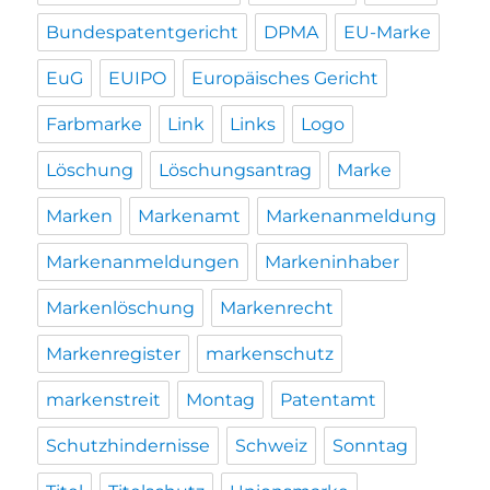
Bundespatentgericht
DPMA
EU-Marke
EuG
EUIPO
Europäisches Gericht
Farbmarke
Link
Links
Logo
Löschung
Löschungsantrag
Marke
Marken
Markenamt
Markenanmeldung
Markenanmeldungen
Markeninhaber
Markenlöschung
Markenrecht
Markenregister
markenschutz
markenstreit
Montag
Patentamt
Schutzhindernisse
Schweiz
Sonntag