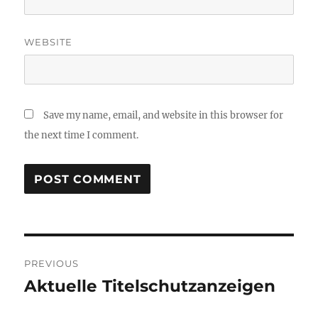
WEBSITE
Save my name, email, and website in this browser for
the next time I comment.
Post
PREVIOUS
navigation
Aktuelle Titelschutzanzeigen
Previous
post: