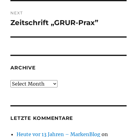
NEXT
Zeitschrift „GRUR-Prax”
Next
post:
ARCHIVE
Archive
LETZTE KOMMENTARE
Heute vor 13 Jahren – MarkenBlog
on