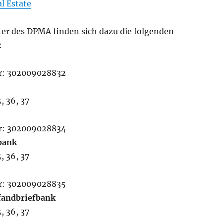
l Estate
er des DPMA finden sich dazu die folgenden
:
r: 302009028832
, 36, 37
r: 302009028834
bank
, 36, 37
r: 302009028835
fandbriefbank
, 36, 37