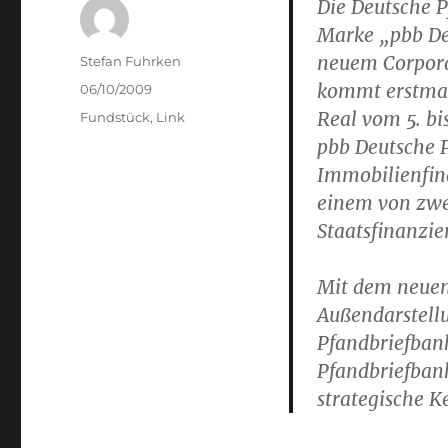
Die Deutsche P
Marke „pbb De
neuem Corpora
Author
Stefan Fuhrken
kommt erstmal
Posted
06/10/2009
on
Real vom 5. bi
Categories
Fundstück
,
Link
pbb Deutsche 
Immobilienfin
einem von zwei
Staatsfinanzie
Mit dem neuen 
Außendarstell
Pfandbriefban
Pfandbriefbank
strategische 