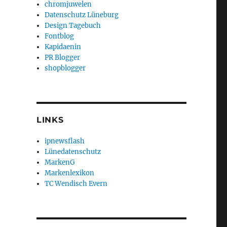
chromjuwelen
Datenschutz Lüneburg
Design Tagebuch
Fontblog
Kapidaenin
PR Blogger
shopblogger
LINKS
ipnewsflash
Lünedatenschutz
MarkenG
Markenlexikon
TC Wendisch Evern