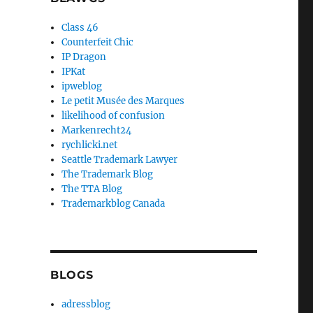
Class 46
Counterfeit Chic
IP Dragon
IPKat
ipweblog
Le petit Musée des Marques
likelihood of confusion
Markenrecht24
rychlicki.net
Seattle Trademark Lawyer
The Trademark Blog
The TTA Blog
Trademarkblog Canada
BLOGS
adressblog