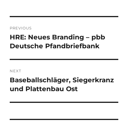
Post
PREVIOUS
navigation
HRE: Neues Branding – pbb
Previous
post:
Deutsche Pfandbriefbank
NEXT
Baseballschläger, Siegerkranz
Next
post:
und Plattenbau Ost