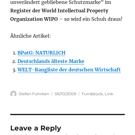
unverändert gebliebene Schutzmarke” im
Register der World Intellectual Property
Organization WIPO
– so wird ein Schuh draus!
Ähnliche Artikel:
BPatG: NATURLICH
Deutschlands älteste Marke
WELT-Rangliste der deutschen Wirtschaft
Author
Posted
Categories
Stefan Fuhrken
06/10/2009
Fundstück
,
Link
on
Leave a Reply