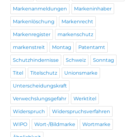
Markenanmeldungen
Markeninhaber
Markenlöschung
Markenrecht
Markenregister
markenschutz
markenstreit
Montag
Patentamt
Schutzhindernisse
Schweiz
Sonntag
Titel
Titelschutz
Unionsmarke
Unterscheidungskraft
Verwechslungsgefahr
Werktitel
Widerspruch
Widerspruchsverfahren
WIPO
Wort-/Bildmarke
Wortmarke