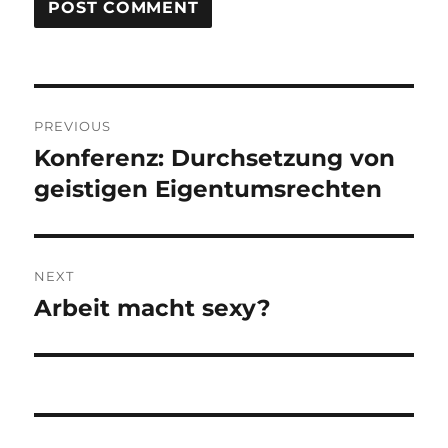
Post
PREVIOUS
navigation
Konferenz: Durchsetzung von
Previous
post:
geistigen Eigentumsrechten
NEXT
Arbeit macht sexy?
Next
post: