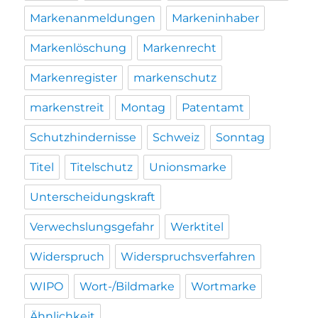
Markenanmeldungen
Markeninhaber
Markenlöschung
Markenrecht
Markenregister
markenschutz
markenstreit
Montag
Patentamt
Schutzhindernisse
Schweiz
Sonntag
Titel
Titelschutz
Unionsmarke
Unterscheidungskraft
Verwechslungsgefahr
Werktitel
Widerspruch
Widerspruchsverfahren
WIPO
Wort-/Bildmarke
Wortmarke
Ähnlichkeit