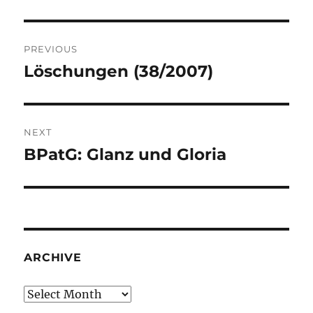
Post
PREVIOUS
navigation
Löschungen (38/2007)
Previous
post:
NEXT
BPatG: Glanz und Gloria
Next
post:
ARCHIVE
Archive