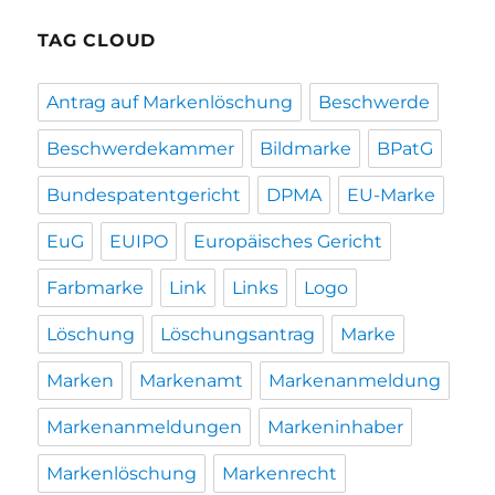
TAG CLOUD
Antrag auf Markenlöschung
Beschwerde
Beschwerdekammer
Bildmarke
BPatG
Bundespatentgericht
DPMA
EU-Marke
EuG
EUIPO
Europäisches Gericht
Farbmarke
Link
Links
Logo
Löschung
Löschungsantrag
Marke
Marken
Markenamt
Markenanmeldung
Markenanmeldungen
Markeninhaber
Markenlöschung
Markenrecht