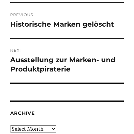
Post
PREVIOUS
navigation
Historische Marken gelöscht
Previous
post:
NEXT
Ausstellung zur Marken- und
Next
post:
Produktpiraterie
ARCHIVE
Archive