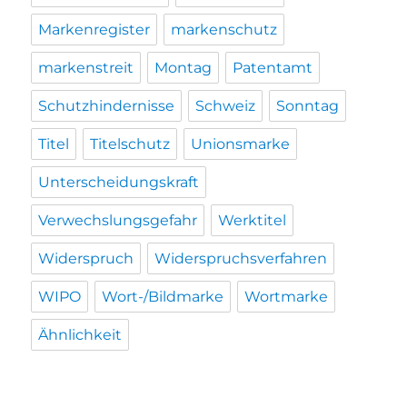
Markenregister
markenschutz
markenstreit
Montag
Patentamt
Schutzhindernisse
Schweiz
Sonntag
Titel
Titelschutz
Unionsmarke
Unterscheidungskraft
Verwechslungsgefahr
Werktitel
Widerspruch
Widerspruchsverfahren
WIPO
Wort-/Bildmarke
Wortmarke
Ähnlichkeit