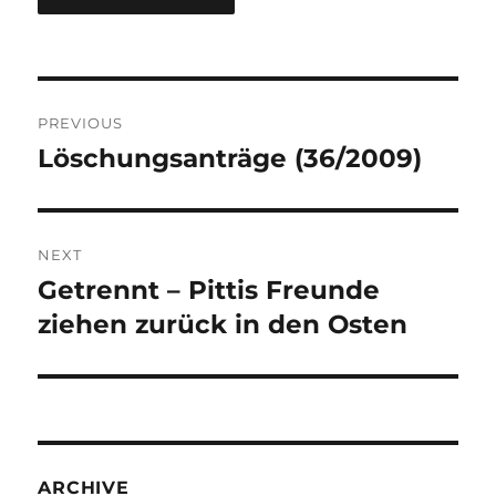
Post
PREVIOUS
navigation
Löschungsanträge (36/2009)
Previous
post:
NEXT
Getrennt – Pittis Freunde
Next
post:
ziehen zurück in den Osten
ARCHIVE