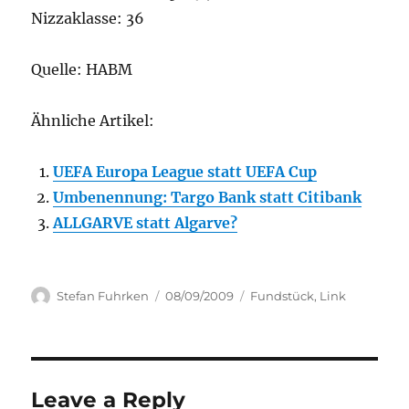
Nizzaklasse: 36
Quelle: HABM
Ähnliche Artikel:
UEFA Europa League statt UEFA Cup
Umbenennung: Targo Bank statt Citibank
ALLGARVE statt Algarve?
Author
Posted
Categories
Stefan Fuhrken
08/09/2009
Fundstück
,
Link
on
Leave a Reply