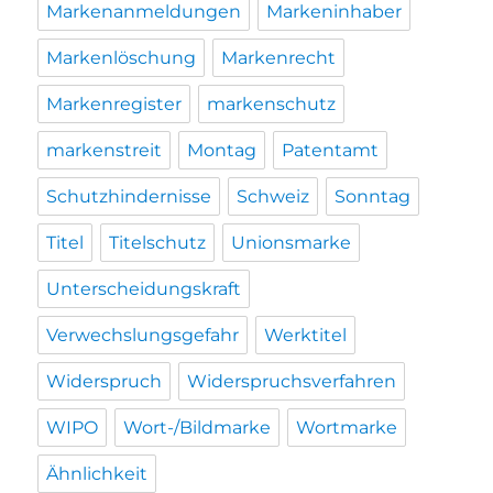
Markenanmeldungen
Markeninhaber
Markenlöschung
Markenrecht
Markenregister
markenschutz
markenstreit
Montag
Patentamt
Schutzhindernisse
Schweiz
Sonntag
Titel
Titelschutz
Unionsmarke
Unterscheidungskraft
Verwechslungsgefahr
Werktitel
Widerspruch
Widerspruchsverfahren
WIPO
Wort-/Bildmarke
Wortmarke
Ähnlichkeit