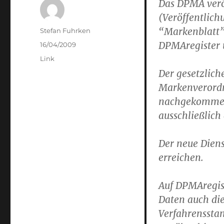
Das DPMA verö
(Veröffentlich
“Markenblatt”
Author
Stefan Fuhrken
DPMAregister 
Posted
16/04/2009
on
Categories
Link
Der gesetzlich
Markenverord
nachgekommen 
ausschließlich
Der neue Diens
erreichen.
Auf DPMAregis
Daten auch die
Verfahrenssta