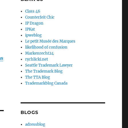
Class 46
Counterfeit Chic
IP Dragon
IPKat
ipweblog
Le petit Musée des Marques
likelihood of confusion
Markenrecht24
ms
rychlicki.net
Seattle Trademark Lawyer
The Trademark Blog
The TTA Blog
Trademarkblog Canada
BLOGS
adressblog