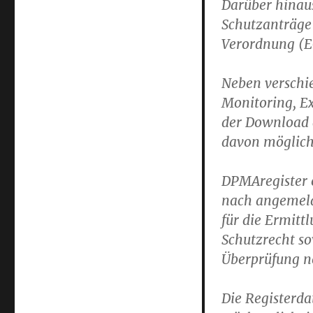
Darüber hinaus
Schutzanträge
Verordnung (E
Neben verschi
Monitoring, Ex
der Download 
davon möglich
DPMAregister e
nach angemeld
für die Ermitt
Schutzrecht so
Überprüfung ne
Die Registerda