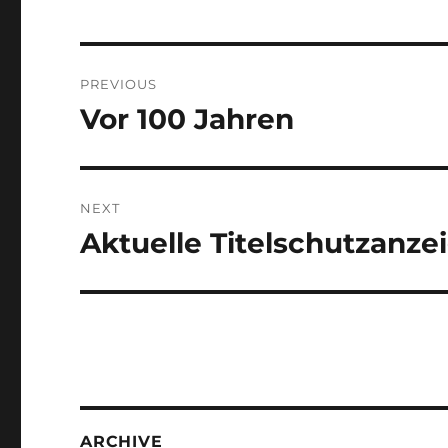
Post
PREVIOUS
navigation
Vor 100 Jahren
Previous
post:
NEXT
Aktuelle Titelschutzanze
Next
post:
ARCHIVE