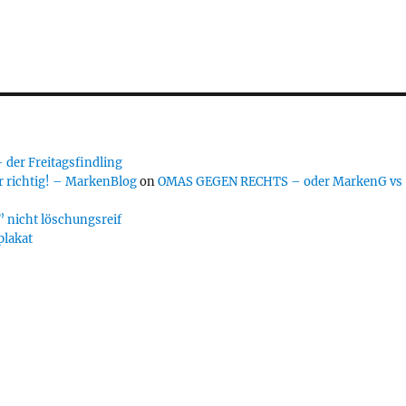
er Freitagsfindling
 richtig! – MarkenBlog
on
OMAS GEGEN RECHTS – oder MarkenG vs
 nicht löschungsreif
plakat