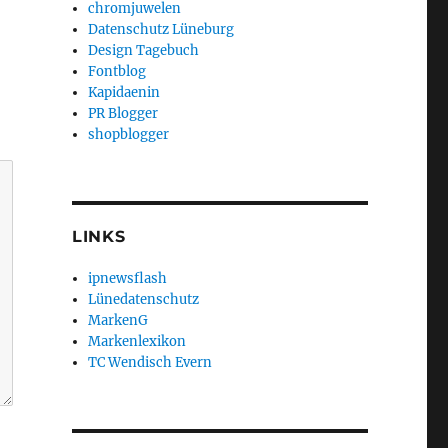
chromjuwelen
Datenschutz Lüneburg
Design Tagebuch
Fontblog
Kapidaenin
PR Blogger
shopblogger
LINKS
ipnewsflash
Lünedatenschutz
MarkenG
Markenlexikon
TC Wendisch Evern