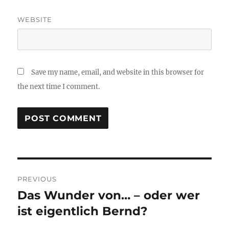
WEBSITE
Save my name, email, and website in this browser for
the next time I comment.
Post
PREVIOUS
navigation
Das Wunder von… – oder wer
Previous
post:
ist eigentlich Bernd?