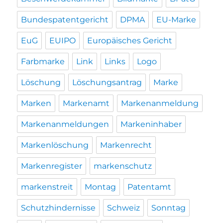
Bundespatentgericht
DPMA
EU-Marke
EuG
EUIPO
Europäisches Gericht
Farbmarke
Link
Links
Logo
Löschung
Löschungsantrag
Marke
Marken
Markenamt
Markenanmeldung
Markenanmeldungen
Markeninhaber
Markenlöschung
Markenrecht
Markenregister
markenschutz
markenstreit
Montag
Patentamt
Schutzhindernisse
Schweiz
Sonntag