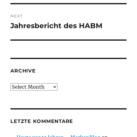
NEXT
Jahresbericht des HABM
Next
post:
ARCHIVE
Archive
LETZTE KOMMENTARE