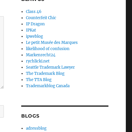
Class 46
Counterfeit Chic
IP Dragon
IPKat
ipweblog
Le petit Musée des Marques
likelihood of confusion
Markenrecht24
rychlicki.net
Seattle Trademark Lawyer
The Trademark Blog
The TTA Blog
Trademarkblog Canada
BLOGS
adressblog