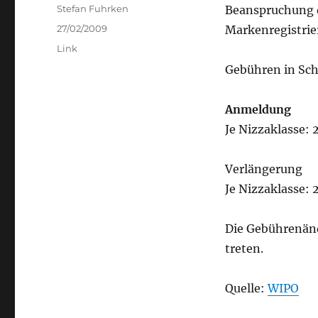
Author
Stefan Fuhrken
Beanspruchung d
Posted
27/02/2009
Markenregistrie
on
Categories
Link
Gebühren in Sch
Anmeldung
Je Nizzaklasse: 
Verlängerung
Je Nizzaklasse:
Die Gebührenänd
treten.
Quelle:
WIPO