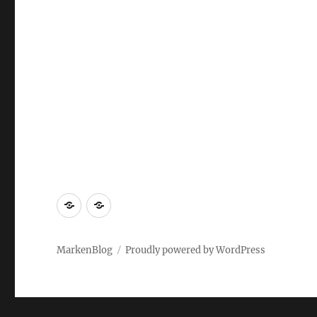
Markenrecherche
Gastbeiträge
MarkenBlog
Proudly powered by WordPress