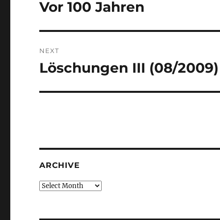
navigation
Vor 100 Jahren
Previous
post:
NEXT
Löschungen III (08/2009)
Next
post:
ARCHIVE
Archive