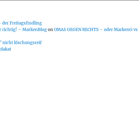
er Freitagsfindling
 richtig! – MarkenBlog
on
OMAS GEGEN RECHTS – oder MarkenG vs
 nicht löschungsreif
plakat