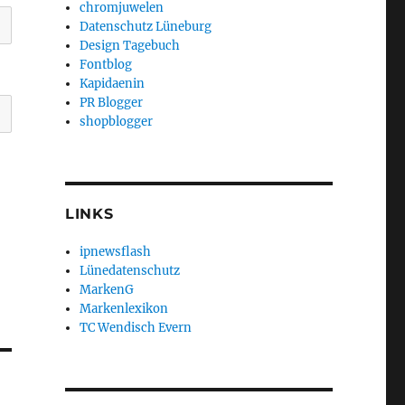
chromjuwelen
Datenschutz Lüneburg
Design Tagebuch
Fontblog
Kapidaenin
PR Blogger
shopblogger
LINKS
ipnewsflash
Lünedatenschutz
MarkenG
Markenlexikon
TC Wendisch Evern