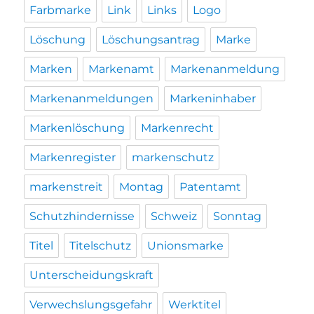
Farbmarke
Link
Links
Logo
Löschung
Löschungsantrag
Marke
Marken
Markenamt
Markenanmeldung
Markenanmeldungen
Markeninhaber
Markenlöschung
Markenrecht
Markenregister
markenschutz
markenstreit
Montag
Patentamt
Schutzhindernisse
Schweiz
Sonntag
Titel
Titelschutz
Unionsmarke
Unterscheidungskraft
Verwechslungsgefahr
Werktitel