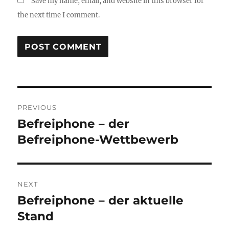
Save my name, email, and website in this browser for
the next time I comment.
Post
PREVIOUS
navigation
Befreiphone – der
Previous
post:
Befreiphone-Wettbewerb
NEXT
Befreiphone – der aktuelle
Next
post:
Stand