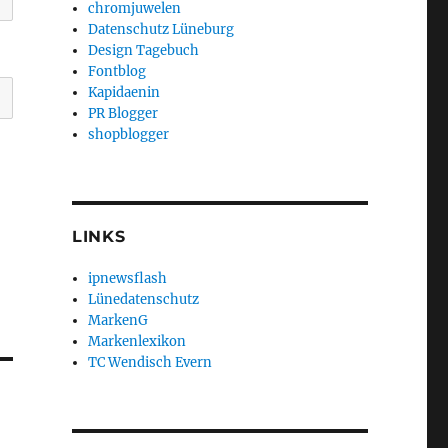
chromjuwelen
Datenschutz Lüneburg
Design Tagebuch
Fontblog
Kapidaenin
PR Blogger
shopblogger
LINKS
ipnewsflash
Lünedatenschutz
MarkenG
Markenlexikon
TC Wendisch Evern