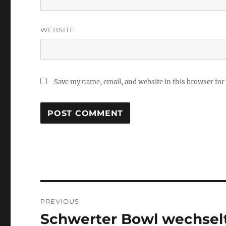
WEBSITE
Save my name, email, and website in this browser for
Post
PREVIOUS
navigation
Schwerter Bowl wechsel
Previous