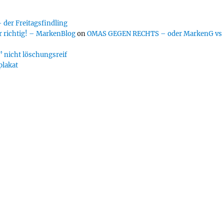
er Freitagsfindling
 richtig! – MarkenBlog
on
OMAS GEGEN RECHTS – oder MarkenG vs
 nicht löschungsreif
plakat