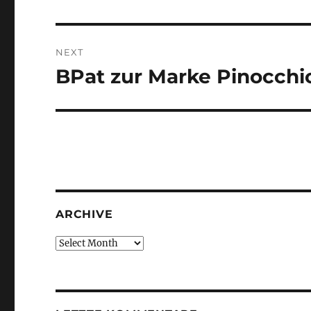
post:
NEXT
BPat zur Marke Pinocchi
Next
post:
ARCHIVE
Archive