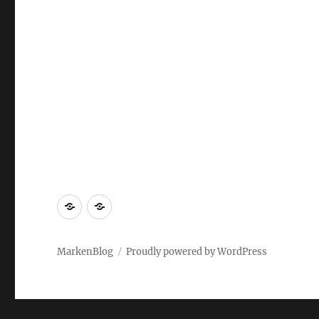
Markenrecherche
Gastbeiträge
MarkenBlog
Proudly powered by WordPress