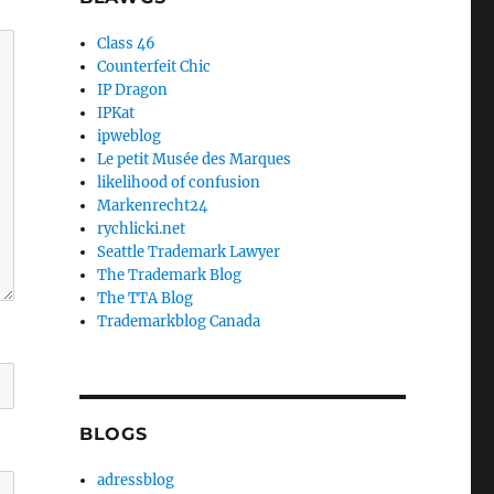
Class 46
Counterfeit Chic
IP Dragon
IPKat
ipweblog
Le petit Musée des Marques
likelihood of confusion
Markenrecht24
rychlicki.net
Seattle Trademark Lawyer
The Trademark Blog
The TTA Blog
Trademarkblog Canada
BLOGS
adressblog