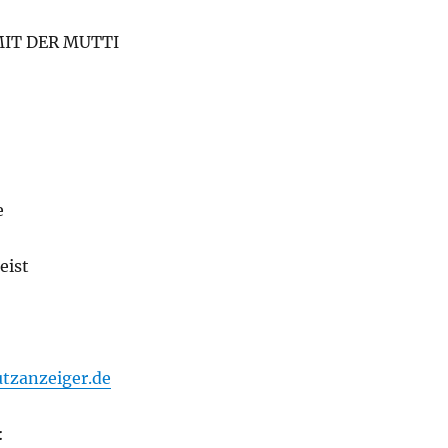
MIT DER MUTTI
e
eist
utzanzeiger.de
: