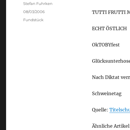
Author
Stefan Fuhrken
Posted
08/03/2006
TUTTI FRUTTI 
on
Categories
Fundstück
ECHT ÖSTLICH
OkTOBYfest
Glücksunterhos
Nach Diktat verr
Schweinetag
Quelle:
Titelsch
Ähnliche Artikel