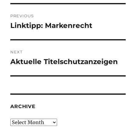
Post
PREVIOUS
navigation
Linktipp: Markenrecht
Previous
post:
NEXT
Aktuelle Titelschutzanzeigen
Next
post:
ARCHIVE
Archive