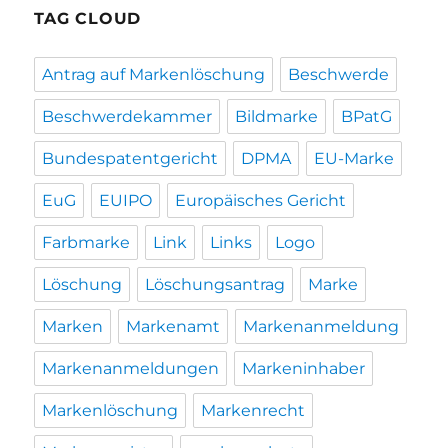
TAG CLOUD
Antrag auf Markenlöschung
Beschwerde
Beschwerdekammer
Bildmarke
BPatG
Bundespatentgericht
DPMA
EU-Marke
EuG
EUIPO
Europäisches Gericht
Farbmarke
Link
Links
Logo
Löschung
Löschungsantrag
Marke
Marken
Markenamt
Markenanmeldung
Markenanmeldungen
Markeninhaber
Markenlöschung
Markenrecht