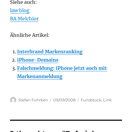
Siehe auch:
law blog
RA Melchior
Ähnliche Artikel:
Interbrand Markenranking
iPhone-Domains
Falschmeldung: iPhone jetzt auch mit
Markenanmeldung
Author
Posted
Categories
Stefan Fuhrken
09/09/2008
Fundstück
,
Link
on