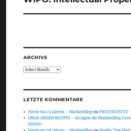
post:
ARCHIVE
Archive
LETZTE KOMMENTARE
Heute vor 13 Jahren – MarkenBlog
on
FRUSTSCHUTZ – d
OMAS GEGEN RECHTS – da lagen die MarkenBlog Leser
DSGVO
Heute vor 18 Jahren – MarkenBlog
on
Marke “law blog”