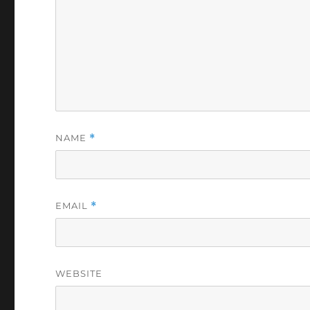
NAME
*
EMAIL
*
WEBSITE