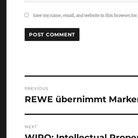
Save my name, email, and website in this browser for
Post
PREVIOUS
navigation
REWE übernimmt Marke
Previous
post:
NEXT
WIPO: Intellectual Prop
Next