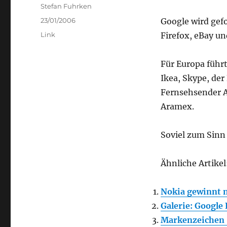
Author
Stefan Fuhrken
Posted
23/01/2006
Google wird gefo
on
Categories
Link
Firefox, eBay un
Für Europa führt
Ikea, Skype, de
Fernsehsender A
Aramex.
Soviel zum Sinn
Ähnliche Artikel
Nokia gewinnt 
Galerie: Google
Markenzeichen 