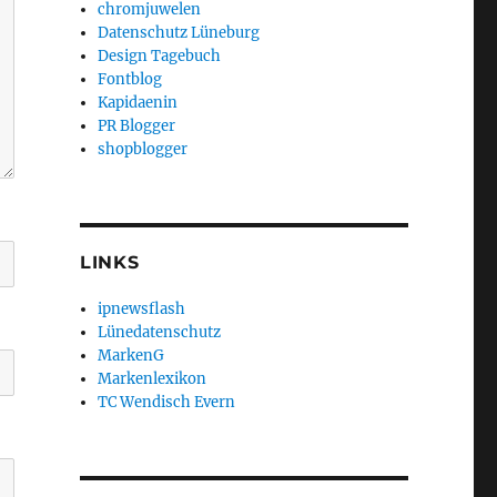
chromjuwelen
Datenschutz Lüneburg
Design Tagebuch
Fontblog
Kapidaenin
PR Blogger
shopblogger
LINKS
ipnewsflash
Lünedatenschutz
MarkenG
Markenlexikon
TC Wendisch Evern