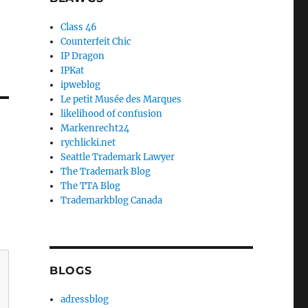
Class 46
Counterfeit Chic
IP Dragon
IPKat
ipweblog
Le petit Musée des Marques
likelihood of confusion
Markenrecht24
rychlicki.net
Seattle Trademark Lawyer
The Trademark Blog
The TTA Blog
Trademarkblog Canada
BLOGS
adressblog