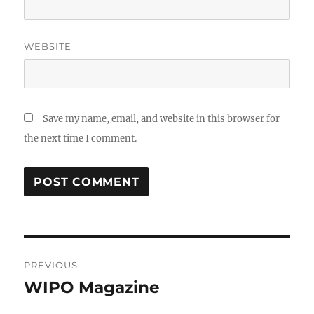
WEBSITE
Save my name, email, and website in this browser for
the next time I comment.
Post
PREVIOUS
navigation
WIPO Magazine
Previous
post: