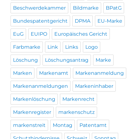
Beschwerdekammer
Bildmarke
BPatG
Bundespatentgericht
DPMA
EU-Marke
EuG
EUIPO
Europäisches Gericht
Farbmarke
Link
Links
Logo
Löschung
Löschungsantrag
Marke
Marken
Markenamt
Markenanmeldung
Markenanmeldungen
Markeninhaber
Markenlöschung
Markenrecht
Markenregister
markenschutz
markenstreit
Montag
Patentamt
Schutzhindernisse
Schweiz
Sonntag