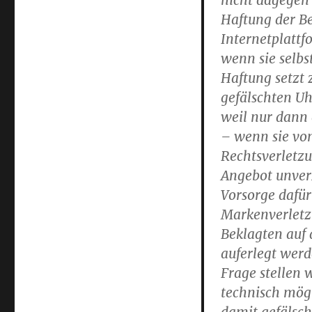
nicht dagegen
Haftung der Bek
Internetplattf
wenn sie selbst
Haftung setzt 
gefälschten Uh
weil nur dann 
– wenn sie vo
Rechtsverletzu
Angebot unverz
Vorsorge dafür
Markenverletz
Beklagten auf
auferlegt werd
Frage stellen w
technisch mög