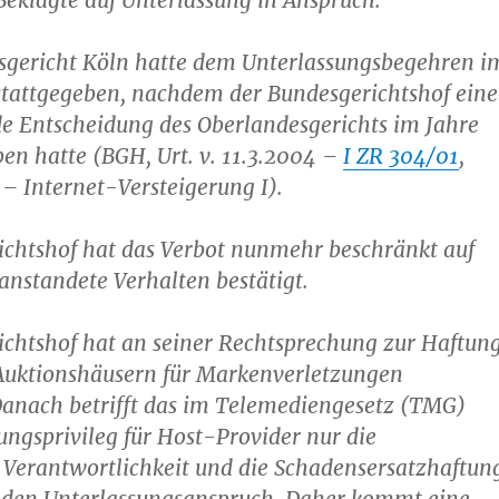
Beklagte auf Unterlassung in Anspruch.
sgericht Köln hatte dem Unterlassungsbegehren i
stattgegeben, nachdem der Bundesgerichtshof eine
e Entscheidung des Oberlandesgerichts im Jahre
n hatte (BGH, Urt. v. 11.3.2004 –
I ZR 304/01
,
– Internet-Versteigerung I).
ichtshof hat das Verbot nunmehr beschränkt auf
anstandete Verhalten bestätigt.
ichtshof hat an seiner Rechtsprechung zur Haftun
Auktionshäusern für Markenverletzungen
Danach betrifft das im Telemediengesetz (TMG)
ungsprivileg für Host-Provider nur die
e Verantwortlichkeit und die Schadensersatzhaftun