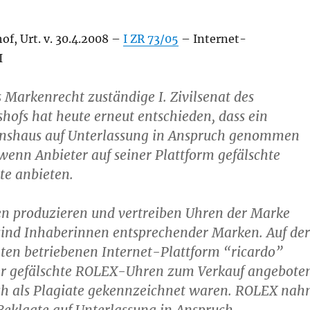
f, Urt. v. 30.4.2008 –
I ZR 73/05
– Internet-
I
s Markenrecht zuständige I. Zivilsenat des
hofs hat heute erneut entschieden, dass ein
onshaus auf Unterlassung in Anspruch genommen
enn Anbieter auf seiner Plattform gefälschte
e anbieten.
en produzieren und vertreiben Uhren der Marke
sind Inhaberinnen entsprechender Marken. Auf der
ten betriebenen Internet-Plattform “ricardo”
er gefälschte ROLEX-Uhren zum Verkauf angebote
ich als Plagiate gekennzeichnet waren. ROLEX na