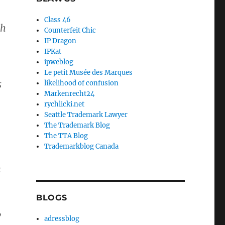
Class 46
ch
Counterfeit Chic
IP Dragon
IPKat
ipweblog
Le petit Musée des Marques
s
likelihood of confusion
Markenrecht24
rychlicki.net
Seattle Trademark Lawyer
The Trademark Blog
The TTA Blog
Trademarkblog Canada
n
BLOGS
,
adressblog