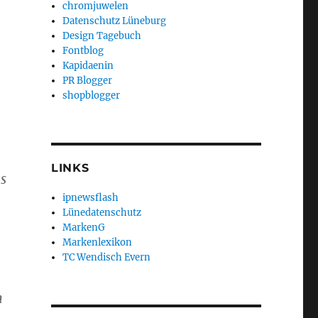
chromjuwelen
Datenschutz Lüneburg
Design Tagebuch
Fontblog
Kapidaenin
PR Blogger
shopblogger
LINKS
s
ipnewsflash
Lünedatenschutz
MarkenG
Markenlexikon
TC Wendisch Evern
n