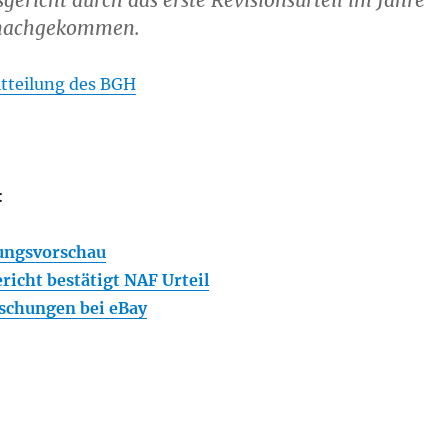
gericht durch das erste Revisionsurteil im Jahre
 nachgekommen.
tteilung des BGH
:
ungsvorschau
richt bestätigt NAF Urteil
schungen bei eBay