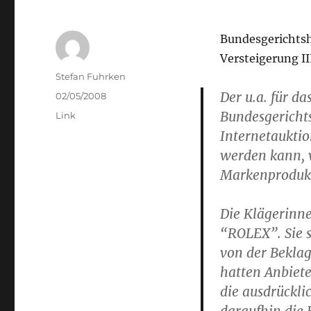
Bundesgerichtsho
Versteigerung II
Author
Stefan Fuhrken
Der u.a. für da
Posted
02/05/2008
on
Bundesgerichts
Categories
Link
Internetaukti
werden kann, w
Markenprodukt
Die Klägerinn
“ROLEX”. Sie 
von der Beklag
hatten Anbiet
die ausdrückl