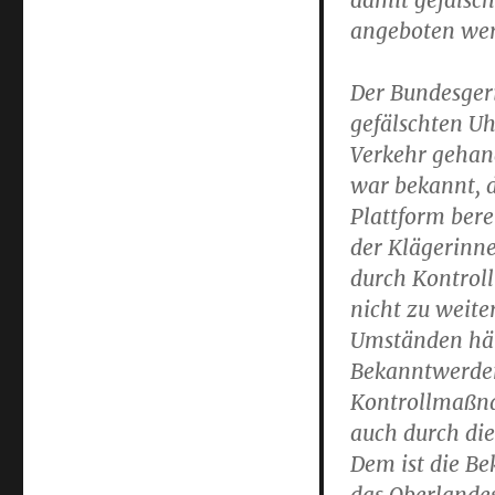
damit gefälsch
angeboten we
Der Bundesger
gefälschten Uh
Verkehr gehan
war bekannt, d
Plattform bere
der Klägerinn
durch Kontrol
nicht zu weit
Umständen hätt
Bekanntwerden
Kontrollmaßna
auch durch di
Dem ist die B