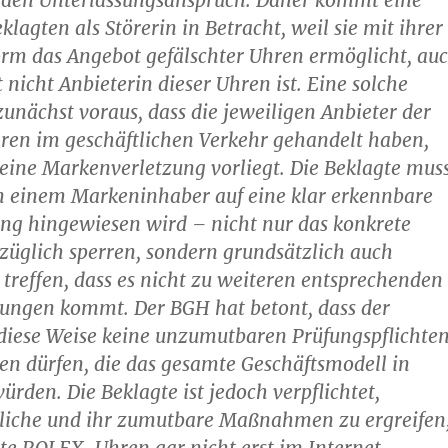
 den Unterlassungsanspruch. Daher kommt eine
lagten als Störerin in Betracht, weil sie mit ihrer
orm das Angebot gefälschter Uhren ermöglicht, au
 nicht Anbieterin dieser Uhren ist. Eine solche
zunächst voraus, dass die jeweiligen Anbieter der
ren im geschäftlichen Verkehr gehandelt haben,
eine Markenverletzung vorliegt. Die Beklagte mus
n einem Markeninhaber auf eine klar erkennbare
ng hingewiesen wird – nicht nur das konkrete
üglich sperren, sondern grundsätzlich auch
 treffen, dass es nicht zu weiteren entsprechenden
ungen kommt. Der BGH hat betont, dass der
 diese Weise keine unzumutbaren Prüfungspflichte
en dürfen, die das gesamte Geschäftsmodell in
ürden. Die Beklagte ist jedoch verpflichtet,
liche und ihr zumutbare Maßnahmen zu ergreifen