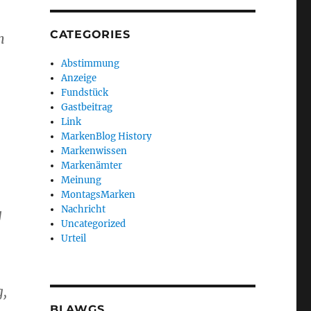
CATEGORIES
m
Abstimmung
Anzeige
Fundstück
Gastbeitrag
Link
MarkenBlog History
Markenwissen
Markenämter
Meinung
MontagsMarken
Nachricht
g
Uncategorized
Urteil
g,
BLAWGS