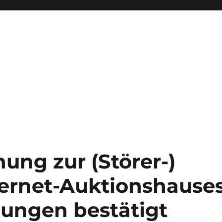
ung zur (Störer-)
ternet-Auktionshause
zungen bestätigt