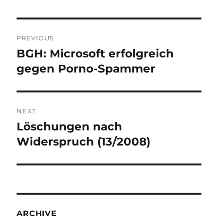
Post
PREVIOUS
navigation
BGH: Microsoft erfolgreich
Previous
post:
gegen Porno-Spammer
NEXT
Löschungen nach
Next
post:
Widerspruch (13/2008)
ARCHIVE