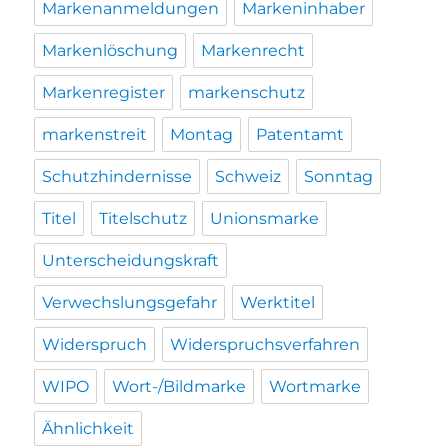
Markenanmeldungen
Markeninhaber
Markenlöschung
Markenrecht
Markenregister
markenschutz
markenstreit
Montag
Patentamt
Schutzhindernisse
Schweiz
Sonntag
Titel
Titelschutz
Unionsmarke
Unterscheidungskraft
Verwechslungsgefahr
Werktitel
Widerspruch
Widerspruchsverfahren
WIPO
Wort-/Bildmarke
Wortmarke
Ähnlichkeit