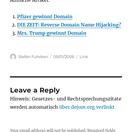
Ähnliche Artikel:
Pfizer gewinnt Domain
DIE ZEIT: Reverse Domain Name Hijacking?
Mrs. Trump gewinnt Domain
Author
Posted
Categories
Stefan Fuhrken
05/01/2006
Link
on
Leave a Reply
Hinweis: Gesetzes- und Rechtsprechungszitate
werden automatisch
über dejure.org verlinkt
Your email address will not be published.
Required fields