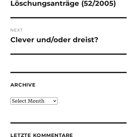
navigation
Löschungsanträge (52/2005)
Previous
post:
NEXT
Clever und/oder dreist?
Next
post:
ARCHIVE
Archive
LETZTE KOMMENTARE