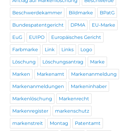
Antrag auf Markenlöschung
Beschwerde
Beschwerdekammer
Bildmarke
BPatG
Bundespatentgericht
DPMA
EU-Marke
EuG
EUIPO
Europäisches Gericht
Farbmarke
Link
Links
Logo
Löschung
Löschungsantrag
Marke
Marken
Markenamt
Markenanmeldung
Markenanmeldungen
Markeninhaber
Markenlöschung
Markenrecht
Markenregister
markenschutz
markenstreit
Montag
Patentamt