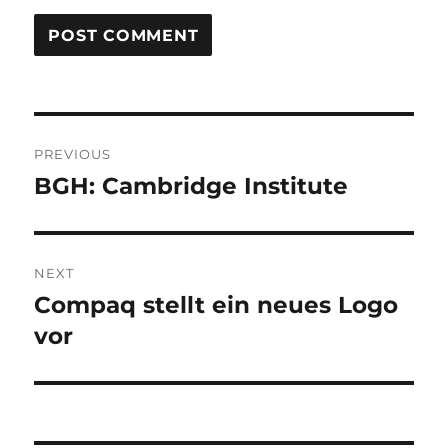
Post
PREVIOUS
navigation
BGH: Cambridge Institute
Previous
post:
NEXT
Compaq stellt ein neues Logo
Next
post:
vor