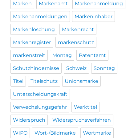
Marken
Markenamt
Markenanmeldung
Markenanmeldungen
Markeninhaber
Markenlöschung
Markenrecht
Markenregister
markenschutz
markenstreit
Montag
Patentamt
Schutzhindernisse
Schweiz
Sonntag
Titel
Titelschutz
Unionsmarke
Unterscheidungskraft
Verwechslungsgefahr
Werktitel
Widerspruch
Widerspruchsverfahren
WIPO
Wort-/Bildmarke
Wortmarke