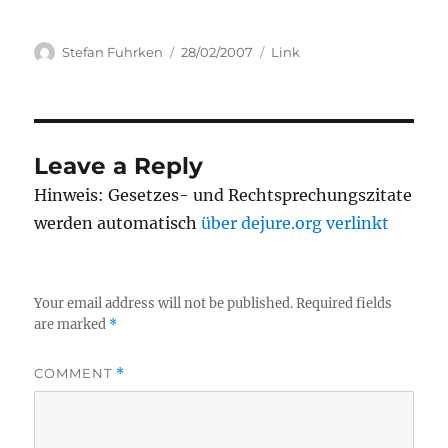
Author
Posted
Categories
Stefan Fuhrken
28/02/2007
Link
on
Leave a Reply
Hinweis: Gesetzes- und Rechtsprechungszitate
werden automatisch
über dejure.org verlinkt
Your email address will not be published.
Required fields
are marked
*
COMMENT
*