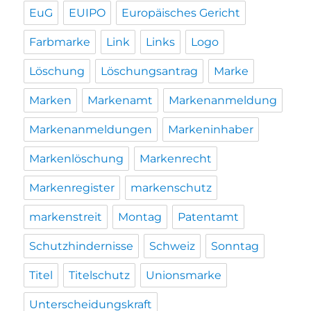
EuG
EUIPO
Europäisches Gericht
Farbmarke
Link
Links
Logo
Löschung
Löschungsantrag
Marke
Marken
Markenamt
Markenanmeldung
Markenanmeldungen
Markeninhaber
Markenlöschung
Markenrecht
Markenregister
markenschutz
markenstreit
Montag
Patentamt
Schutzhindernisse
Schweiz
Sonntag
Titel
Titelschutz
Unionsmarke
Unterscheidungskraft