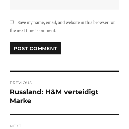
Save my name, email, and website in this browser for
the next time I comment.
Post
PREVIOUS
navigation
Russland: H&M verteidigt
Previous
post:
Marke
NEXT