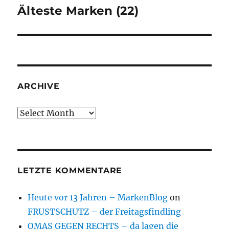
Älteste Marken (22)
Next
post:
ARCHIVE
Archive
LETZTE KOMMENTARE
Heute vor 13 Jahren – MarkenBlog
on
FRUSTSCHUTZ – der Freitagsfindling
OMAS GEGEN RECHTS – da lagen die