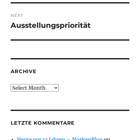
NEXT
Ausstellungspriorität
Next
post:
ARCHIVE
Archive
LETZTE KOMMENTARE
Heute vor 13 Jahren – MarkenBlog
on