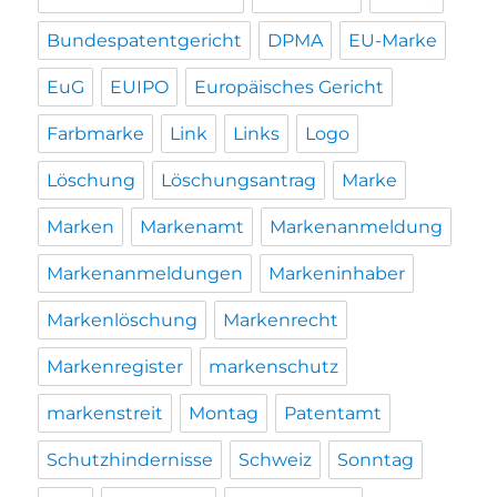
Bundespatentgericht
DPMA
EU-Marke
EuG
EUIPO
Europäisches Gericht
Farbmarke
Link
Links
Logo
Löschung
Löschungsantrag
Marke
Marken
Markenamt
Markenanmeldung
Markenanmeldungen
Markeninhaber
Markenlöschung
Markenrecht
Markenregister
markenschutz
markenstreit
Montag
Patentamt
Schutzhindernisse
Schweiz
Sonntag