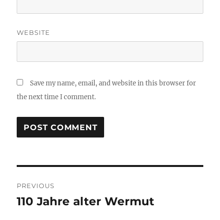
WEBSITE
Save my name, email, and website in this browser for
the next time I comment.
Post
PREVIOUS
navigation
110 Jahre alter Wermut
Previous
post: