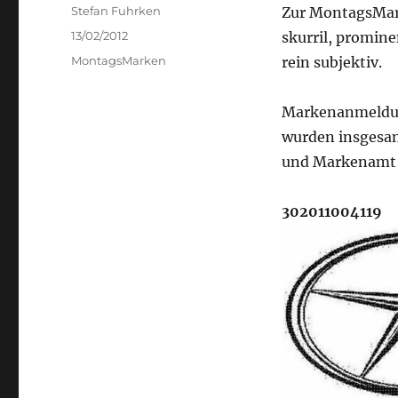
Author
Stefan Fuhrken
Zur MontagsMark
Posted
13/02/2012
skurril, promine
on
Categories
MontagsMarken
rein subjektiv.
Markenanmeldu
wurden insgesa
und Markenamt 
302011004119