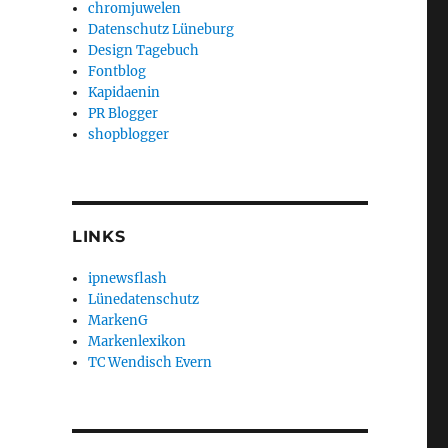
chromjuwelen
Datenschutz Lüneburg
Design Tagebuch
Fontblog
Kapidaenin
PR Blogger
shopblogger
LINKS
ipnewsflash
Lünedatenschutz
MarkenG
Markenlexikon
TC Wendisch Evern