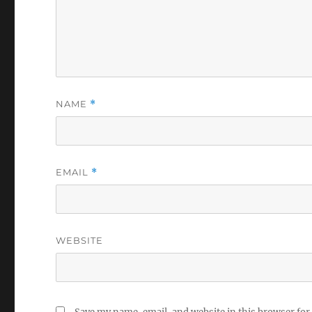
NAME
*
EMAIL
*
WEBSITE