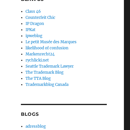
Class 46
Counterfeit Chic
IP Dragon
IPKat
ipweblog
Le petit Musée des Marques
likelihood of confusion
Markenrecht24
rychlicki.net
Seattle Trademark Lawyer
The Trademark Blog
The TTA Blog
Trademarkblog Canada
BLOGS
adressblog