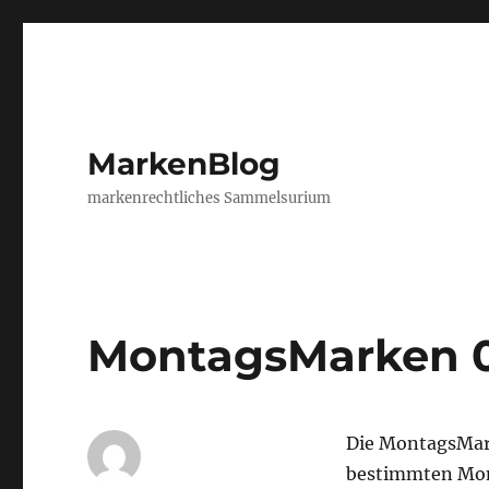
MarkenBlog
markenrechtliches Sammelsurium
MontagsMarken 
Die MontagsMar
bestimmten Mon