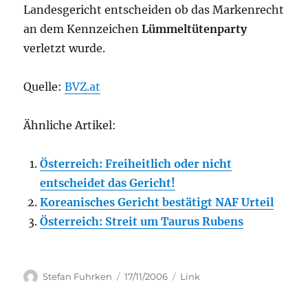
Landesgericht entscheiden ob das Markenrecht
an dem Kennzeichen
Lümmeltütenparty
verletzt wurde.
Quelle:
BVZ.at
Ähnliche Artikel:
Österreich: Freiheitlich oder nicht
entscheidet das Gericht!
Koreanisches Gericht bestätigt NAF Urteil
Österreich: Streit um Taurus Rubens
Author
Posted
Categories
Stefan Fuhrken
17/11/2006
Link
on