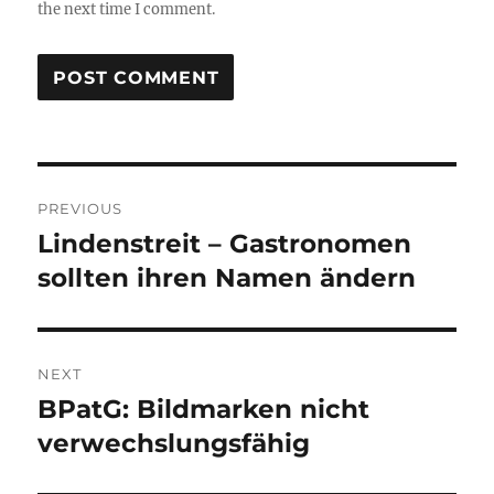
the next time I comment.
Post
PREVIOUS
navigation
Lindenstreit – Gastronomen
Previous
post:
sollten ihren Namen ändern
NEXT
BPatG: Bildmarken nicht
Next
post:
verwechslungsfähig