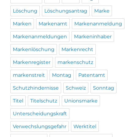
Löschung
Löschungsantrag
Marke
Marken
Markenamt
Markenanmeldung
Markenanmeldungen
Markeninhaber
Markenlöschung
Markenrecht
Markenregister
markenschutz
markenstreit
Montag
Patentamt
Schutzhindernisse
Schweiz
Sonntag
Titel
Titelschutz
Unionsmarke
Unterscheidungskraft
Verwechslungsgefahr
Werktitel