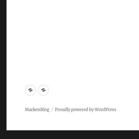
Markenrecherche
Gastbeiträge
MarkenBlog
Proudly powered by WordPress