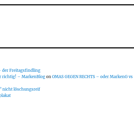
er Freitagsfindling
 richtig! – MarkenBlog
on
OMAS GEGEN RECHTS – oder MarkenG vs
 nicht löschungsreif
plakat