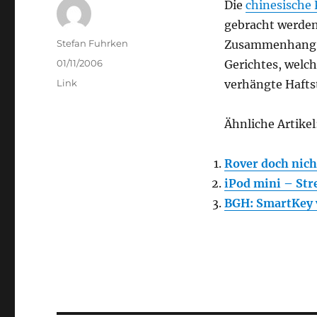
Die
chinesische 
gebracht werden
Author
Stefan Fuhrken
Zusammenhang da
Posted
01/11/2006
Gerichtes, welch
on
Categories
Link
verhängte Hafts
Ähnliche Artikel
Rover doch nich
iPod mini – Str
BGH: SmartKey 