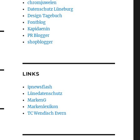
chromjuwelen
Datenschutz Lüneburg
Design Tagebuch
Fontblog
Kapidaenin
PR Blogger
shopblogger
LINKS
ipnewsflash
Lünedatenschutz
MarkenG
Markenlexikon
TC Wendisch Evern