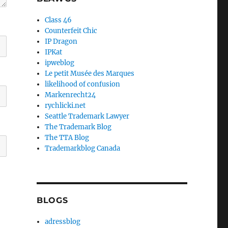
Class 46
Counterfeit Chic
IP Dragon
IPKat
ipweblog
Le petit Musée des Marques
likelihood of confusion
Markenrecht24
rychlicki.net
Seattle Trademark Lawyer
The Trademark Blog
The TTA Blog
Trademarkblog Canada
BLOGS
adressblog