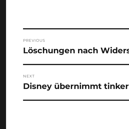
Post
PREVIOUS
navigation
Löschungen nach Widers
Previous
post:
NEXT
Disney übernimmt tinker
Next
post: