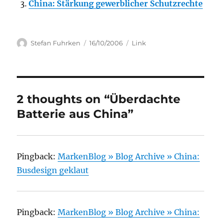
China: Stärkung gewerblicher Schutzrechte
Author
Posted
Categories
Stefan Fuhrken
16/10/2006
Link
on
2 thoughts on “Überdachte
Batterie aus China”
Pingback:
MarkenBlog » Blog Archive » China:
Busdesign geklaut
Pingback:
MarkenBlog » Blog Archive » China: