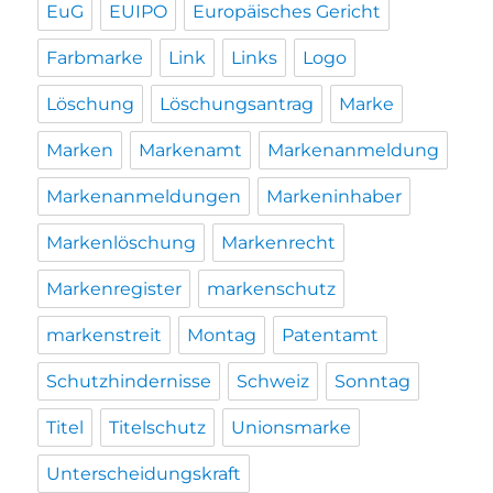
EuG
EUIPO
Europäisches Gericht
Farbmarke
Link
Links
Logo
Löschung
Löschungsantrag
Marke
Marken
Markenamt
Markenanmeldung
Markenanmeldungen
Markeninhaber
Markenlöschung
Markenrecht
Markenregister
markenschutz
markenstreit
Montag
Patentamt
Schutzhindernisse
Schweiz
Sonntag
Titel
Titelschutz
Unionsmarke
Unterscheidungskraft