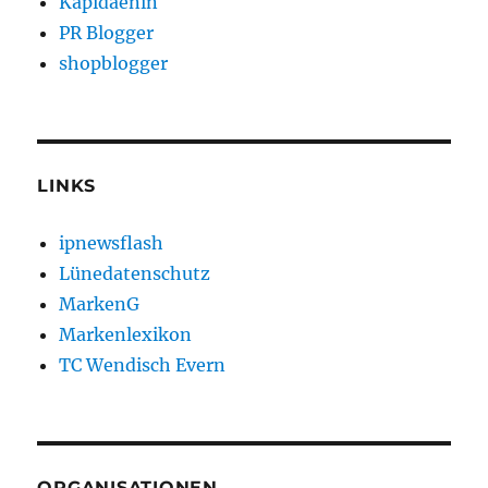
Kapidaenin
PR Blogger
shopblogger
LINKS
ipnewsflash
Lünedatenschutz
MarkenG
Markenlexikon
TC Wendisch Evern
ORGANISATIONEN