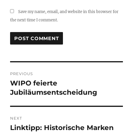
Save my name, email, and website in this browser for
the next time I comment.
Post
PREVIOUS
navigation
WIPO feierte
Previous
post:
Jubiläumsentscheidung
NEXT
Linktipp: Historische Marken
Next