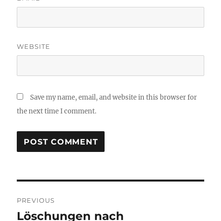
WEBSITE
Save my name, email, and website in this browser for
the next time I comment.
Post
PREVIOUS
navigation
Löschungen nach
Previous