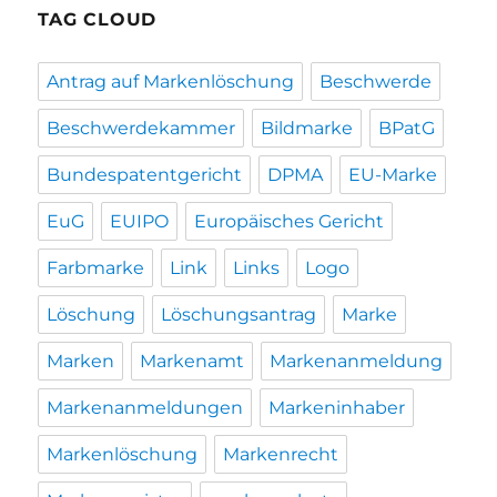
TAG CLOUD
Antrag auf Markenlöschung
Beschwerde
Beschwerdekammer
Bildmarke
BPatG
Bundespatentgericht
DPMA
EU-Marke
EuG
EUIPO
Europäisches Gericht
Farbmarke
Link
Links
Logo
Löschung
Löschungsantrag
Marke
Marken
Markenamt
Markenanmeldung
Markenanmeldungen
Markeninhaber
Markenlöschung
Markenrecht