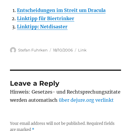
Entscheidungen im Streit um Dracula
Linktipp für Biertrinker
Linktipp: Netdisaster
Author
Posted
Categories
Stefan Fuhrken
18/10/2006
Link
on
Leave a Reply
Hinweis: Gesetzes- und Rechtsprechungszitate
werden automatisch
über dejure.org verlinkt
Your email address will not be published.
Required fields
are marked
*