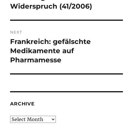
post:
Widerspruch (41/2006)
NEXT
Frankreich: gefälschte
Next
post:
Medikamente auf
Pharmamesse
ARCHIVE
Archive