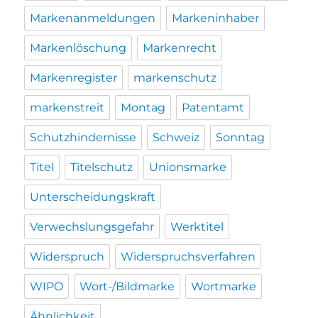
Markenanmeldungen
Markeninhaber
Markenlöschung
Markenrecht
Markenregister
markenschutz
markenstreit
Montag
Patentamt
Schutzhindernisse
Schweiz
Sonntag
Titel
Titelschutz
Unionsmarke
Unterscheidungskraft
Verwechslungsgefahr
Werktitel
Widerspruch
Widerspruchsverfahren
WIPO
Wort-/Bildmarke
Wortmarke
Ähnlichkeit