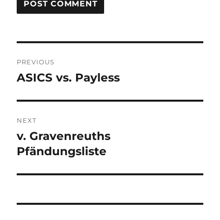
Post
PREVIOUS
navigation
ASICS vs. Payless
Previous
post:
NEXT
v. Gravenreuths
Next
post:
Pfändungsliste