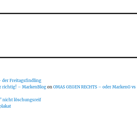
er Freitagsfindling
 richtig! – MarkenBlog
on
OMAS GEGEN RECHTS – oder MarkenG vs
 nicht löschungsreif
plakat