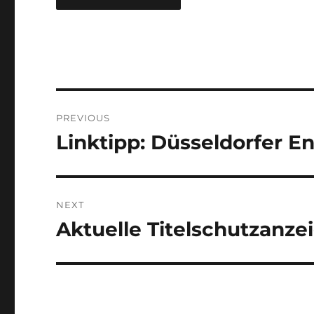
Post
PREVIOUS
navigation
Linktipp: Düsseldorfer 
Previous
post:
NEXT
Aktuelle Titelschutzanze
Next
post: