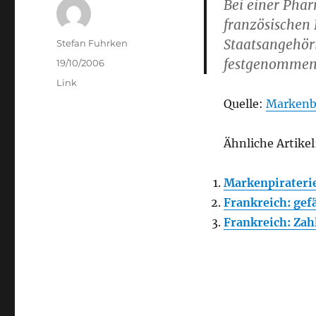
Bei einer Pha
französischen
Staatsangehör
Author
Stefan Fuhrken
festgenommen
Posted
19/10/2006
on
Categories
Link
Quelle:
Markenb
Ähnliche Artikel
Markenpiraterie:
Frankreich: gef
Frankreich: Za