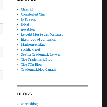
Class 46
Counterfeit Chic
IP Dragon
IPKat
ipweblog
Le petit Musée des Marques
likelihood of confusion
Markenrecht24
rychlicki.net
Seattle Trademark Lawyer
The Trademark Blog
The TTA Blog
Trademarkblog Canada
BLOGS
adressblog