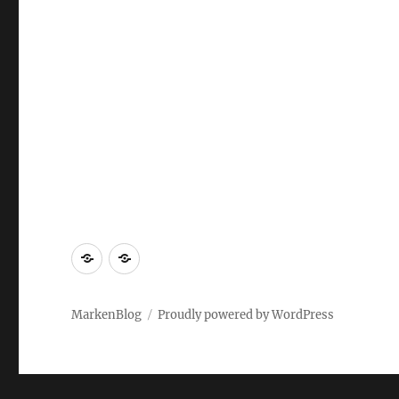
Markenrecherche
Gastbeiträge
MarkenBlog
Proudly powered by WordPress