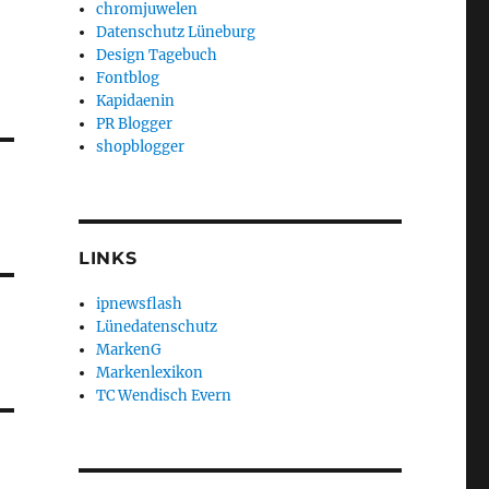
chromjuwelen
Datenschutz Lüneburg
Design Tagebuch
Fontblog
Kapidaenin
PR Blogger
shopblogger
LINKS
ipnewsflash
Lünedatenschutz
MarkenG
Markenlexikon
TC Wendisch Evern