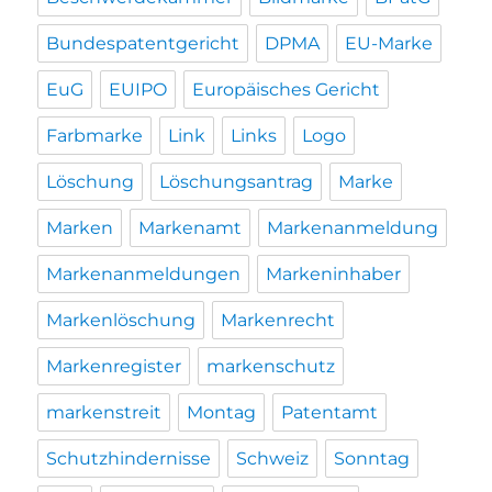
Bundespatentgericht
DPMA
EU-Marke
EuG
EUIPO
Europäisches Gericht
Farbmarke
Link
Links
Logo
Löschung
Löschungsantrag
Marke
Marken
Markenamt
Markenanmeldung
Markenanmeldungen
Markeninhaber
Markenlöschung
Markenrecht
Markenregister
markenschutz
markenstreit
Montag
Patentamt
Schutzhindernisse
Schweiz
Sonntag