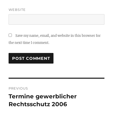
WEBSITE
Save my name, email, and website in this browser for
the next time I comment.
Post
PREVIOUS
navigation
Termine gewerblicher
Previous
post:
Rechtsschutz 2006