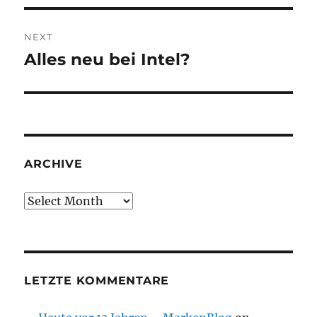
NEXT
Alles neu bei Intel?
Next
post:
ARCHIVE
Archive
LETZTE KOMMENTARE