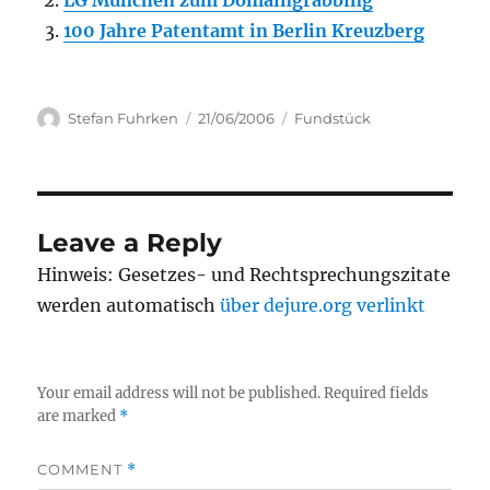
LG München zum Domaingrabbing
100 Jahre Patentamt in Berlin Kreuzberg
Author
Posted
Categories
Stefan Fuhrken
21/06/2006
Fundstück
on
Leave a Reply
Hinweis: Gesetzes- und Rechtsprechungszitate
werden automatisch
über dejure.org verlinkt
Your email address will not be published.
Required fields
are marked
*
COMMENT
*