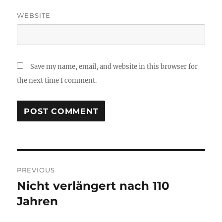
WEBSITE
Save my name, email, and website in this browser for
the next time I comment.
Post
PREVIOUS
navigation
Nicht verlängert nach 110
Previous
post:
Jahren