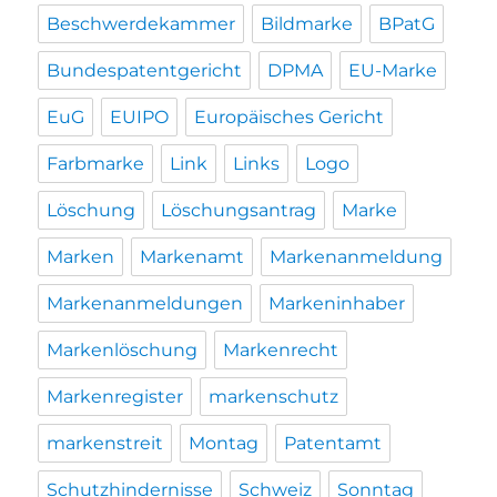
Beschwerdekammer
Bildmarke
BPatG
Bundespatentgericht
DPMA
EU-Marke
EuG
EUIPO
Europäisches Gericht
Farbmarke
Link
Links
Logo
Löschung
Löschungsantrag
Marke
Marken
Markenamt
Markenanmeldung
Markenanmeldungen
Markeninhaber
Markenlöschung
Markenrecht
Markenregister
markenschutz
markenstreit
Montag
Patentamt
Schutzhindernisse
Schweiz
Sonntag