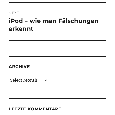
NEXT
iPod – wie man Fälschungen
Next
post:
erkennt
ARCHIVE
Archive
LETZTE KOMMENTARE