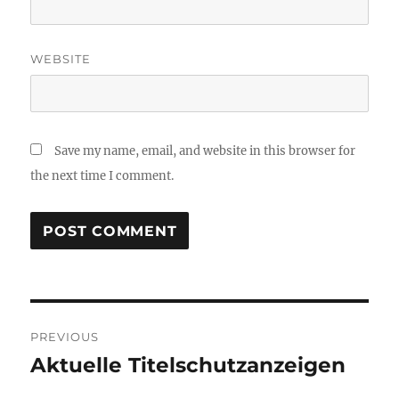
WEBSITE
Save my name, email, and website in this browser for
the next time I comment.
Post
PREVIOUS
navigation
Aktuelle Titelschutzanzeigen
Previous
post: