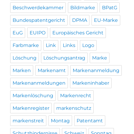
Beschwerdekammer
Bildmarke
BPatG
Bundespatentgericht
DPMA
EU-Marke
EuG
EUIPO
Europäisches Gericht
Farbmarke
Link
Links
Logo
Löschung
Löschungsantrag
Marke
Marken
Markenamt
Markenanmeldung
Markenanmeldungen
Markeninhaber
Markenlöschung
Markenrecht
Markenregister
markenschutz
markenstreit
Montag
Patentamt
Schutzhindernisse
Schweiz
Sonntag