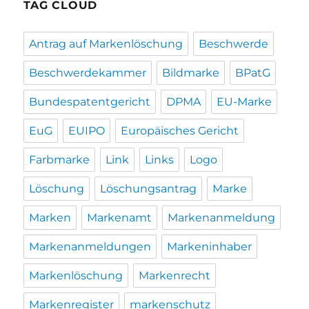
TAG CLOUD
Antrag auf Markenlöschung
Beschwerde
Beschwerdekammer
Bildmarke
BPatG
Bundespatentgericht
DPMA
EU-Marke
EuG
EUIPO
Europäisches Gericht
Farbmarke
Link
Links
Logo
Löschung
Löschungsantrag
Marke
Marken
Markenamt
Markenanmeldung
Markenanmeldungen
Markeninhaber
Markenlöschung
Markenrecht
Markenregister
markenschutz