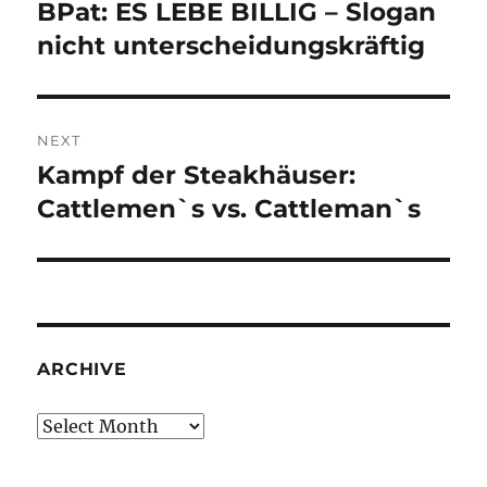
navigation
BPat: ES LEBE BILLIG – Slogan
Previous
post:
nicht unterscheidungskräftig
NEXT
Kampf der Steakhäuser:
Next
post:
Cattlemen`s vs. Cattleman`s
ARCHIVE
Archive