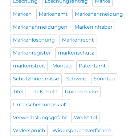
Löschung
Löschungsantrag
Marke
Marken
Markenamt
Markenanmeldung
Markenanmeldungen
Markeninhaber
Markenlöschung
Markenrecht
Markenregister
markenschutz
markenstreit
Montag
Patentamt
Schutzhindernisse
Schweiz
Sonntag
Titel
Titelschutz
Unionsmarke
Unterscheidungskraft
Verwechslungsgefahr
Werktitel
Widerspruch
Widerspruchsverfahren