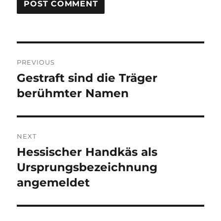
Post
PREVIOUS
navigation
Gestraft sind die Träger
Previous
post:
berühmter Namen
NEXT
Hessischer Handkäs als
Next
post:
Ursprungsbezeichnung
angemeldet