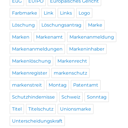
EuG
EUIPO
Europäisches Gericht
Farbmarke
Link
Links
Logo
Löschung
Löschungsantrag
Marke
Marken
Markenamt
Markenanmeldung
Markenanmeldungen
Markeninhaber
Markenlöschung
Markenrecht
Markenregister
markenschutz
markenstreit
Montag
Patentamt
Schutzhindernisse
Schweiz
Sonntag
Titel
Titelschutz
Unionsmarke
Unterscheidungskraft