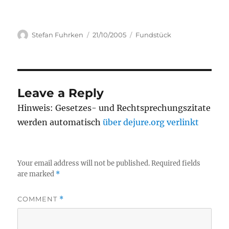
Author
Posted
Categories
Stefan Fuhrken
21/10/2005
Fundstück
on
Leave a Reply
Hinweis: Gesetzes- und Rechtsprechungszitate
werden automatisch
über dejure.org verlinkt
Your email address will not be published.
Required fields
are marked
*
COMMENT
*