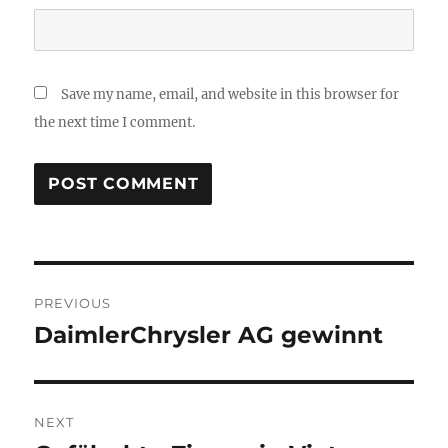
Save my name, email, and website in this browser for
the next time I comment.
Post
PREVIOUS
navigation
DaimlerChrysler AG gewinnt
Previous
post:
NEXT