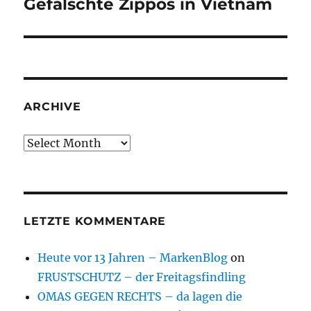
Gefälschte Zippos in Vietnam
Next
post:
ARCHIVE
Archive
LETZTE KOMMENTARE
Heute vor 13 Jahren – MarkenBlog
on
FRUSTSCHUTZ – der Freitagsfindling
OMAS GEGEN RECHTS – da lagen die