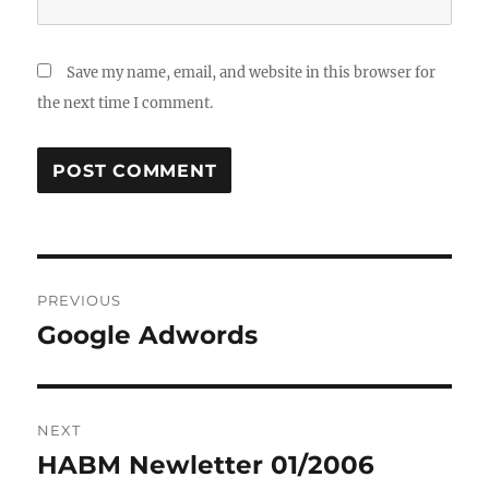
Save my name, email, and website in this browser for
the next time I comment.
Post
PREVIOUS
navigation
Google Adwords
Previous
post:
NEXT
HABM Newletter 01/2006
Next