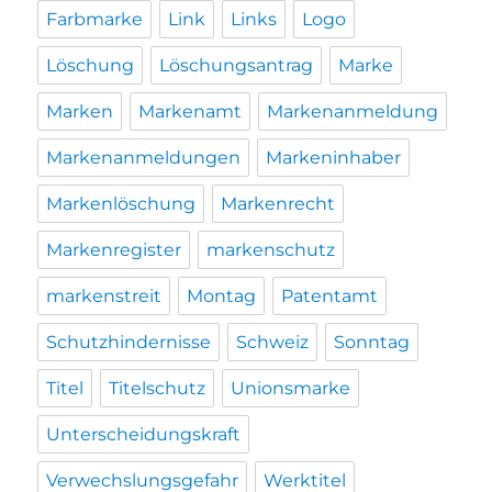
Farbmarke
Link
Links
Logo
Löschung
Löschungsantrag
Marke
Marken
Markenamt
Markenanmeldung
Markenanmeldungen
Markeninhaber
Markenlöschung
Markenrecht
Markenregister
markenschutz
markenstreit
Montag
Patentamt
Schutzhindernisse
Schweiz
Sonntag
Titel
Titelschutz
Unionsmarke
Unterscheidungskraft
Verwechslungsgefahr
Werktitel