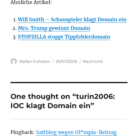
Ähnliche Artikel:
Will Smith – Schauspieler klagt Domain ein
Mrs. Trump gewinnt Domain
STOPZILLA stoppt Tippfehlerdomain
Author
Posted
Categories
Stefan Fuhrken
26/01/2006
Nachricht
on
One thought on “turin2006:
IOC klagt Domain ein”
Pingback:
Saftblog wegen Ol*mpia-Beitrag