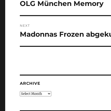
navigation
OLG München Memory
Previous
post:
NEXT
Madonnas Frozen abgeku
Next
post:
ARCHIVE
Archive