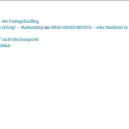
er Freitagsfindling
 richtig! – MarkenBlog
on
OMAS GEGEN RECHTS – oder MarkenG vs
 nicht löschungsreif
plakat