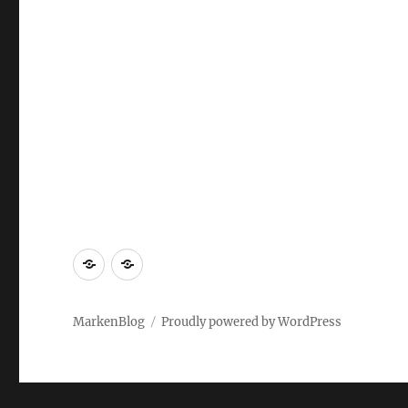
Markenrecherche
Gastbeiträge
MarkenBlog
Proudly powered by WordPress