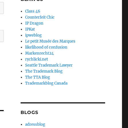
Class 46
Counterfeit Chic
IP Dragon
IPKat
ipweblog
Le petit Musée des Marques
likelihood of confusion
Markenrecht24
rychlicki.net
Seattle Trademark Lawyer
The Trademark Blog
The TTA Blog
Trademarkblog Canada
BLOGS
adressblog