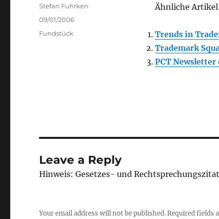
Author
Stefan Fuhrken
Ähnliche Artikel
Posted
09/01/2006
on
Categories
Fundstück
Trends in Trad
Trademark Squat
PCT Newsletter
Leave a Reply
Hinweis: Gesetzes- und Rechtsprechungszita
Your email address will not be published.
Required fields