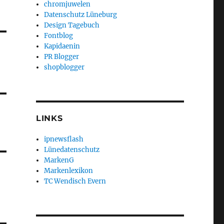
chromjuwelen
Datenschutz Lüneburg
Design Tagebuch
Fontblog
Kapidaenin
PR Blogger
shopblogger
LINKS
ipnewsflash
Lünedatenschutz
MarkenG
Markenlexikon
TC Wendisch Evern