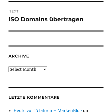
NEXT
ISO Domains übertragen
Next
post:
ARCHIVE
Archive
LETZTE KOMMENTARE
Heute vor 13 Jahren – MarkenBlog
on