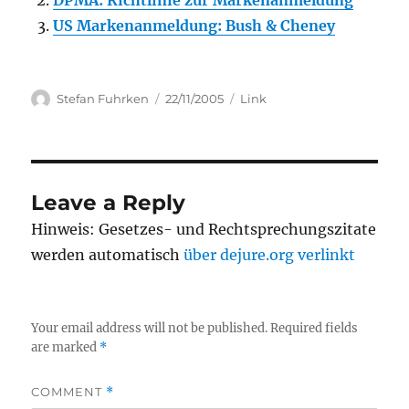
DPMA: Richtlinie zur Markenanmeldung
US Markenanmeldung: Bush & Cheney
Author
Posted
Categories
Stefan Fuhrken
22/11/2005
Link
on
Leave a Reply
Hinweis: Gesetzes- und Rechtsprechungszitate
werden automatisch
über dejure.org verlinkt
Your email address will not be published.
Required fields
are marked
*
COMMENT
*