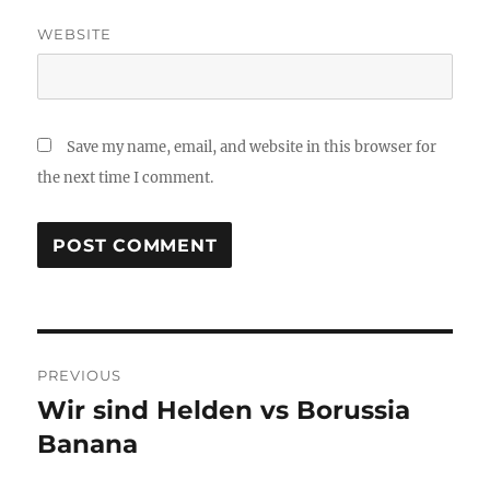
WEBSITE
Save my name, email, and website in this browser for
the next time I comment.
Post
PREVIOUS
navigation
Wir sind Helden vs Borussia
Previous
post:
Banana