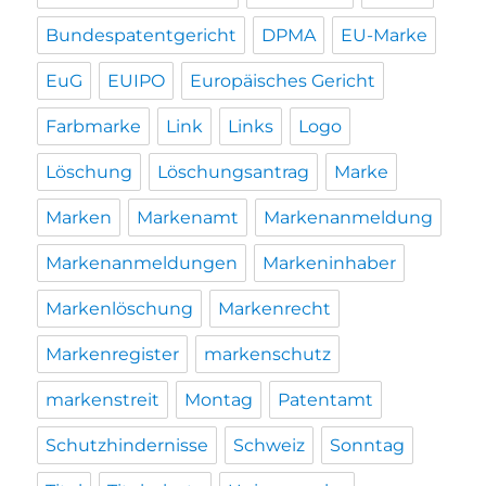
Bundespatentgericht
DPMA
EU-Marke
EuG
EUIPO
Europäisches Gericht
Farbmarke
Link
Links
Logo
Löschung
Löschungsantrag
Marke
Marken
Markenamt
Markenanmeldung
Markenanmeldungen
Markeninhaber
Markenlöschung
Markenrecht
Markenregister
markenschutz
markenstreit
Montag
Patentamt
Schutzhindernisse
Schweiz
Sonntag