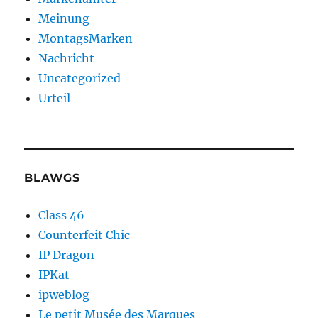
Meinung
MontagsMarken
Nachricht
Uncategorized
Urteil
BLAWGS
Class 46
Counterfeit Chic
IP Dragon
IPKat
ipweblog
Le petit Musée des Marques