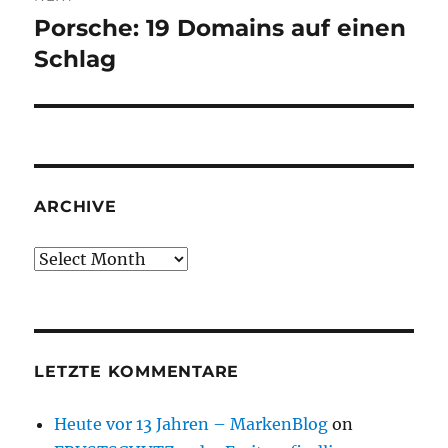
Porsche: 19 Domains auf einen
Next
post:
Schlag
ARCHIVE
Archive
LETZTE KOMMENTARE
Heute vor 13 Jahren – MarkenBlog
on