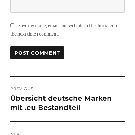
Save my name, email, and website in this browser for
the next time I comment.
Post
PREVIOUS
navigation
Übersicht deutsche Marken
Previous
post:
mit .eu Bestandteil
NEXT