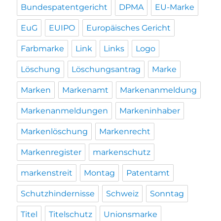
Bundespatentgericht
DPMA
EU-Marke
EuG
EUIPO
Europäisches Gericht
Farbmarke
Link
Links
Logo
Löschung
Löschungsantrag
Marke
Marken
Markenamt
Markenanmeldung
Markenanmeldungen
Markeninhaber
Markenlöschung
Markenrecht
Markenregister
markenschutz
markenstreit
Montag
Patentamt
Schutzhindernisse
Schweiz
Sonntag
Titel
Titelschutz
Unionsmarke