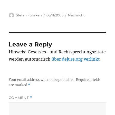
Author
Posted
Categories
Stefan Fuhrken
03/11/2005
Nachricht
on
Leave a Reply
Hinweis: Gesetzes- und Rechtsprechungszitate
werden automatisch
über dejure.org verlinkt
Your email address will not be published.
Required fields
are marked
*
COMMENT
*