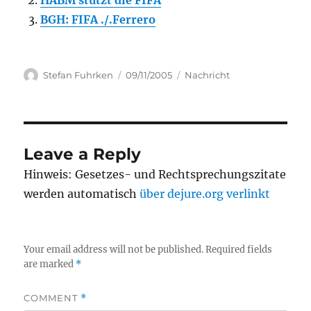
HABM stützt die FIFA
BGH: FIFA ./.Ferrero
Author
Posted
Categories
Stefan Fuhrken
09/11/2005
Nachricht
on
Leave a Reply
Hinweis: Gesetzes- und Rechtsprechungszitate
werden automatisch
über dejure.org verlinkt
Your email address will not be published.
Required fields
are marked
*
COMMENT
*