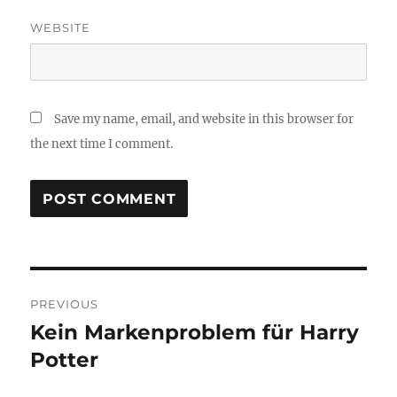
WEBSITE
Save my name, email, and website in this browser for
the next time I comment.
Post
PREVIOUS
navigation
Kein Markenproblem für Harry
Previous
post:
Potter