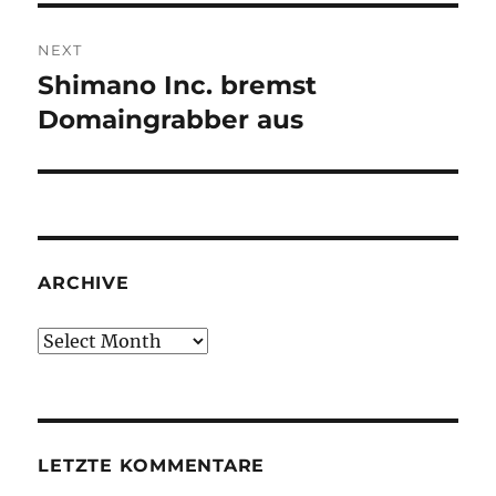
NEXT
Shimano Inc. bremst
Next
post:
Domaingrabber aus
ARCHIVE
Archive
LETZTE KOMMENTARE