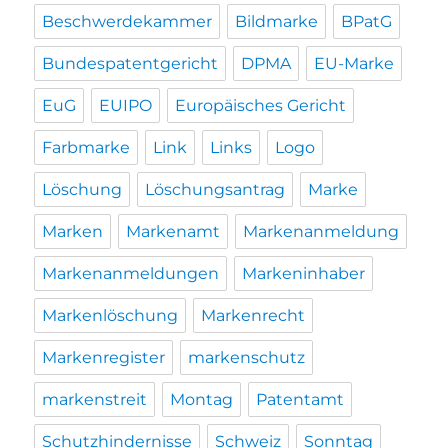
Beschwerdekammer
Bildmarke
BPatG
Bundespatentgericht
DPMA
EU-Marke
EuG
EUIPO
Europäisches Gericht
Farbmarke
Link
Links
Logo
Löschung
Löschungsantrag
Marke
Marken
Markenamt
Markenanmeldung
Markenanmeldungen
Markeninhaber
Markenlöschung
Markenrecht
Markenregister
markenschutz
markenstreit
Montag
Patentamt
Schutzhindernisse
Schweiz
Sonntag