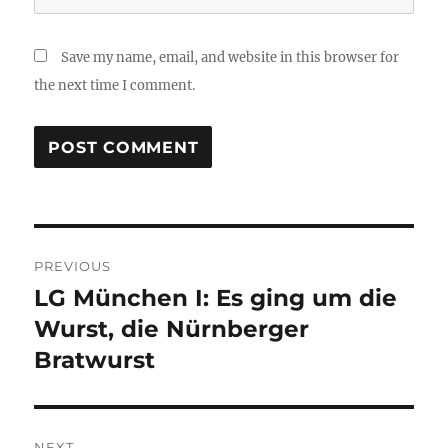
Save my name, email, and website in this browser for
the next time I comment.
Post
PREVIOUS
navigation
LG München I: Es ging um die
Previous
post:
Wurst, die Nürnberger
Bratwurst
NEXT