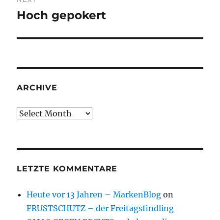
Hoch gepokert
Next
post:
ARCHIVE
Archive
LETZTE KOMMENTARE
Heute vor 13 Jahren – MarkenBlog
on
FRUSTSCHUTZ – der Freitagsfindling