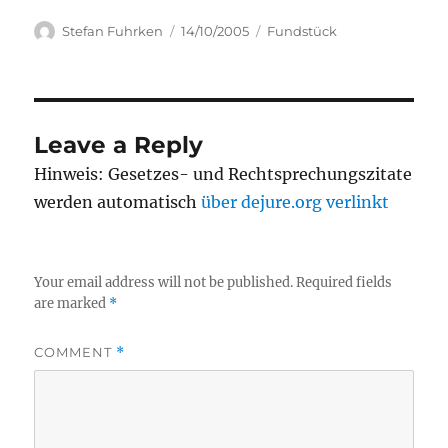
Author
Posted
Categories
Stefan Fuhrken
14/10/2005
Fundstück
on
Leave a Reply
Hinweis: Gesetzes- und Rechtsprechungszitate
werden automatisch
über dejure.org verlinkt
Your email address will not be published.
Required fields
are marked
*
COMMENT
*