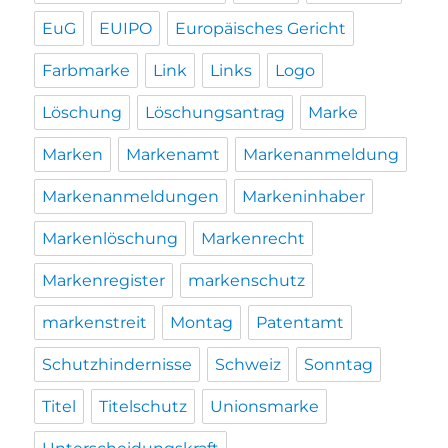
EuG
EUIPO
Europäisches Gericht
Farbmarke
Link
Links
Logo
Löschung
Löschungsantrag
Marke
Marken
Markenamt
Markenanmeldung
Markenanmeldungen
Markeninhaber
Markenlöschung
Markenrecht
Markenregister
markenschutz
markenstreit
Montag
Patentamt
Schutzhindernisse
Schweiz
Sonntag
Titel
Titelschutz
Unionsmarke