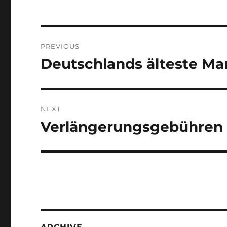
Post
PREVIOUS
navigation
Deutschlands älteste Ma
Previous
post:
NEXT
Verlängerungsgebühren
Next
post: