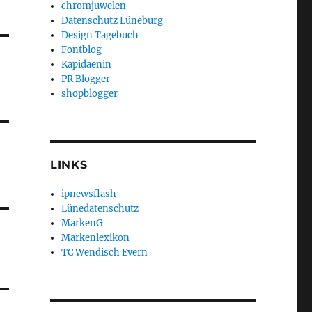
chromjuwelen
Datenschutz Lüneburg
Design Tagebuch
Fontblog
Kapidaenin
PR Blogger
shopblogger
LINKS
ipnewsflash
Lünedatenschutz
MarkenG
Markenlexikon
TC Wendisch Evern