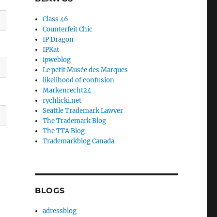
Class 46
Counterfeit Chic
IP Dragon
IPKat
ipweblog
Le petit Musée des Marques
likelihood of confusion
Markenrecht24
rychlicki.net
Seattle Trademark Lawyer
The Trademark Blog
The TTA Blog
Trademarkblog Canada
BLOGS
adressblog