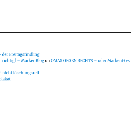
er Freitagsfindling
 richtig! – MarkenBlog
on
OMAS GEGEN RECHTS – oder MarkenG vs
 nicht löschungsreif
plakat