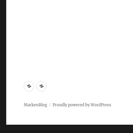
Markenrecherche
Gastbeiträge
MarkenBlog
Proudly powered by WordPress