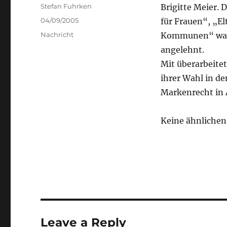
Author
Stefan Fuhrken
Brigitte Meier. 
Posted
04/09/2005
für Frauen“, „El
on
Categories
Nachricht
Kommunen“ ware
angelehnt.
Mit überarbeitet
ihrer Wahl in d
Markenrecht in 
Keine ähnlichen 
Leave a Reply