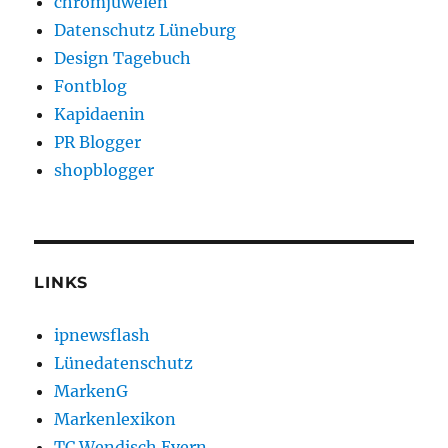
chromjuwelen
Datenschutz Lüneburg
Design Tagebuch
Fontblog
Kapidaenin
PR Blogger
shopblogger
LINKS
ipnewsflash
Lünedatenschutz
MarkenG
Markenlexikon
TC Wendisch Evern