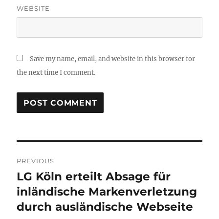
WEBSITE
Save my name, email, and website in this browser for
the next time I comment.
Post
PREVIOUS
navigation
LG Köln erteilt Absage für
Previous
post:
inländische Markenverletzung
durch ausländische Webseite